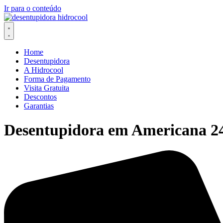
Ir para o conteúdo
Home
Desentupidora
A Hidrocool
Forma de Pagamento
Visita Gratuita
Descontos
Garantias
Desentupidora em Americana 24