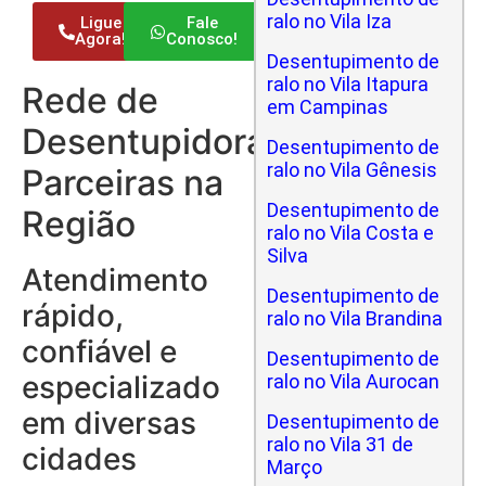
ralo no Vila Iza
Ligue
Fale
Agora!
Conosco!
Desentupimento de
ralo no Vila Itapura
Rede de
em Campinas
Desentupidoras
Desentupimento de
ralo no Vila Gênesis
Parceiras na
Desentupimento de
Região
ralo no Vila Costa e
Silva
Atendimento
Desentupimento de
rápido,
ralo no Vila Brandina
confiável e
Desentupimento de
especializado
ralo no Vila Aurocan
em diversas
Desentupimento de
ralo no Vila 31 de
cidades
Março