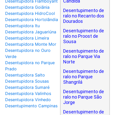
Cândida
Desentupidora Flamboyant
Desentupidora Goiânia
Desentupimento de
Desentupidora HidroCool
ralo no Recanto dos
Desentupidora Hortolândia
Dourados
Desentupidora Itu
Desentupimento de
Desentupidora Jaguariúna
ralo no Proost de
Desentupidora Limeira
Sousa
Desentupidora Monte Mor
Desentupidora no Ouro
Desentupimento de
ralo no Parque Via
Verde
Norte
Desentupidora no Parque
Prado
Desentupimento de
Desentupidora Salto
ralo no Parque
Desentupidora Sousas
Shangrilá
Desentupidora Sumaré
Desentupimento de
Desentupidora Valinhos
ralo no Parque São
Desentupidora Vinhedo
Jorge
Desentupimento Campinas
Desentupimento de