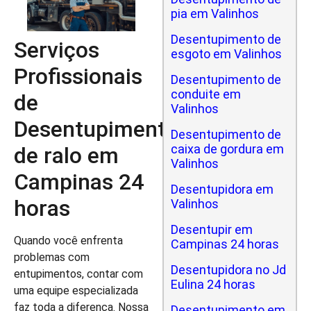
pia em Valinhos
Desentupimento de
Serviços
esgoto em Valinhos
Profissionais
Desentupimento de
conduite em
de
Valinhos
Desentupimento
Desentupimento de
caixa de gordura em
de ralo em
Valinhos
Campinas 24
Desentupidora em
horas
Valinhos
Desentupir em
Quando você enfrenta
Campinas 24 horas
problemas com
Desentupidora no Jd
entupimentos, contar com
Eulina 24 horas
uma equipe especializada
faz toda a diferença. Nossa
Desentupimento em