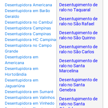
Desentupimento de
Desentupidora Americana
ralo no Taquaral
Desentupidora em Barão
Geraldo
Desentupimento de
Desentupidora no Cambuí
ralo no São Rafael
Desentupidora Campinas
Desentupimento de
Desentupidora Campinas
ralo no São Quirino
Desentupidora HC Campinas
Desentupidora no Campo
Desentupimento de
Grande
ralo no São Carlos
Desentupidora em
Desentupimento de
Americana
ralo no Santa
Desentupidora em
Marcelina
Hortolândia
Desentupimento de
Desentupidora em
ralo no Santa
Jaguariúna
Genebra
Desentupidora em Sumaré
Desentupidora em Valinhos
Desentupimento de
Desentupidora em Vinhedo
ralo no Santa