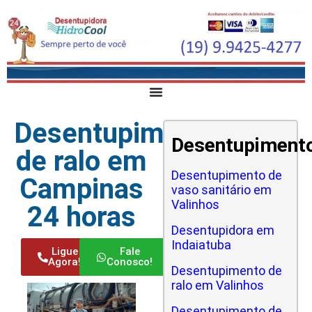
Desentupimento
Desentupiment
de ralo em
Desentupimento de
Campinas
vaso sanitário em
Valinhos
24 horas
Desentupidora em
Indaiatuba
Ligue
Fale
Agora!
Conosco!
Desentupimento de
ralo em Valinhos
Desentupimento de