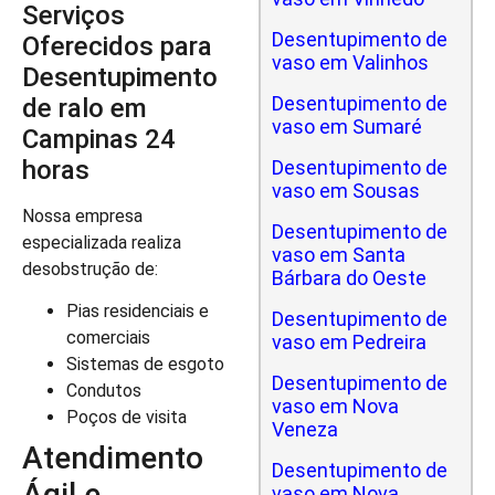
Serviços
Desentupimento de
Oferecidos para
vaso em Valinhos
Desentupimento
Desentupimento de
de ralo em
vaso em Sumaré
Campinas 24
horas
Desentupimento de
vaso em Sousas
Nossa empresa
Desentupimento de
especializada realiza
vaso em Santa
desobstrução de:
Bárbara do Oeste
Pias residenciais e
Desentupimento de
comerciais
vaso em Pedreira
Sistemas de esgoto
Desentupimento de
Condutos
vaso em Nova
Poços de visita
Veneza
Atendimento
Desentupimento de
Ágil e
vaso em Nova