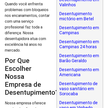
Quando você enfrenta
Valinhos
problemas com bloqueios
Desentupimento
nos encanamentos, contar
mictório em Betel
com uma serviço
profissional faz toda a
Desentupimento em
Campinas
diferença. Nossa
desentupidora atua com
Desentupimento em
excelência há anos no
Campinas 24 horas
mercado.
Desentupimento em
Por Que
Barão Geraldo
Escolher
Desentupimento em
Americana
Nossa
Empresa de
Desentupimento de
vaso sanitário em
Desentupimento?
Sorocaba
Desentupimento de
Nossa empresa oferece
vaso em Vinhedo