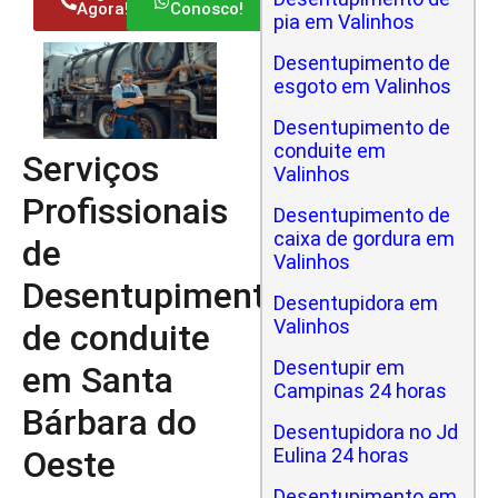
Agora!
Conosco!
pia em Valinhos
Desentupimento de
esgoto em Valinhos
Desentupimento de
conduite em
Serviços
Valinhos
Profissionais
Desentupimento de
caixa de gordura em
de
Valinhos
Desentupimento
Desentupidora em
Valinhos
de conduite
Desentupir em
em Santa
Campinas 24 horas
Bárbara do
Desentupidora no Jd
Oeste
Eulina 24 horas
Desentupimento em