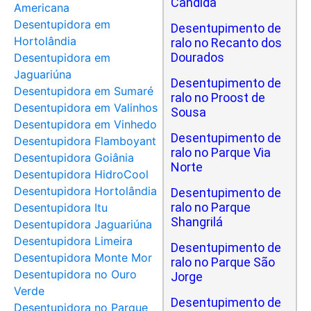
Cândida
Americana
Desentupidora em
Desentupimento de
Hortolândia
ralo no Recanto dos
Dourados
Desentupidora em
Jaguariúna
Desentupimento de
Desentupidora em Sumaré
ralo no Proost de
Desentupidora em Valinhos
Sousa
Desentupidora em Vinhedo
Desentupimento de
Desentupidora Flamboyant
ralo no Parque Via
Desentupidora Goiânia
Norte
Desentupidora HidroCool
Desentupidora Hortolândia
Desentupimento de
ralo no Parque
Desentupidora Itu
Shangrilá
Desentupidora Jaguariúna
Desentupidora Limeira
Desentupimento de
Desentupidora Monte Mor
ralo no Parque São
Desentupidora no Ouro
Jorge
Verde
Desentupimento de
Desentupidora no Parque