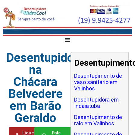
Desentupidora
Desentupiment
na
Desentupimento de
Chácara
vaso sanitário em
Valinhos
Belvedere
Desentupidora em
em Barão
Indaiatuba
Geraldo
Desentupimento de
ralo em Valinhos
Ligue
Fale
Desentupimento de