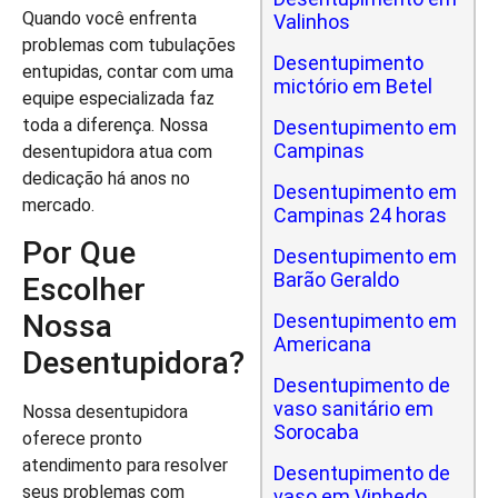
Quando você enfrenta
Valinhos
problemas com tubulações
Desentupimento
entupidas, contar com uma
mictório em Betel
equipe especializada faz
toda a diferença. Nossa
Desentupimento em
Campinas
desentupidora atua com
dedicação há anos no
Desentupimento em
mercado.
Campinas 24 horas
Por Que
Desentupimento em
Barão Geraldo
Escolher
Nossa
Desentupimento em
Americana
Desentupidora?
Desentupimento de
vaso sanitário em
Nossa desentupidora
Sorocaba
oferece pronto
atendimento para resolver
Desentupimento de
seus problemas com
vaso em Vinhedo