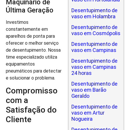
Maquinário de
Última Geração
Desentupimento de
vaso em Holambra
Investimos
Desentupimento de
constantemente em
vaso em Cosmópolis
aparelhos de ponta para
oferecer o melhor serviço
Desentupimento de
vaso em Campinas
de desentupimento. Nossa
time especializado utiliza
Desentupimento de
equipamentos
vaso em Campinas
pneumáticos para detectar
24 horas
e solucionar o problema.
Desentupimento de
Compromisso
vaso em Barão
Geraldo
com a
Desentupimento de
Satisfação do
vaso em Artur
Cliente
Nogueira
Desentupimento de