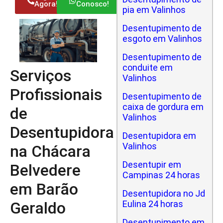
Agora!
Conosco!
pia em Valinhos
Desentupimento de
esgoto em Valinhos
Desentupimento de
conduite em
Serviços
Valinhos
Profissionais
Desentupimento de
caixa de gordura em
de
Valinhos
Desentupidora
Desentupidora em
Valinhos
na Chácara
Desentupir em
Belvedere
Campinas 24 horas
em Barão
Desentupidora no Jd
Geraldo
Eulina 24 horas
Desentupimento em