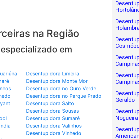
Desentup
Hortolân
Desentup
Holambr
ceiras na Região
Desentup
Cosmópo
 especializado em
Desentup
Campina
uariúna
Desentupidora Limeira
Desentup
maré
Desentupidora Monte Mor
Campinas
inhos
Desentupidora no Ouro Verde
Desentup
hedo
Desentupidora no Parque Prado
Geraldo
yant
Desentupidora Salto
a
Desentupidora Sousas
Desentup
Nogueira
ool
Desentupidora Sumaré
ândia
Desentupidora Valinhos
Desentup
Desentupidora Vinhedo
America