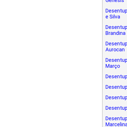
Gênesis
Desentup
e Silva
Desentupi
Brandina
Desentupi
Aurocan
Desentupi
Março
Desentup
Desentup
Desentup
Desentup
Desentup
Marcelin