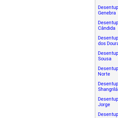
Desentup
Genebra
Desentup
Cândida
Desentup
dos Dour
Desentup
Sousa
Desentup
Norte
Desentup
Shangrilá
Desentup
Jorge
Desentup