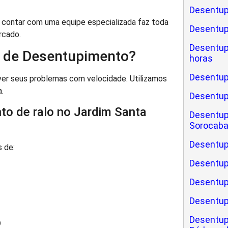
Desentup
ontar com uma equipe especializada faz toda
Desentu
rcado.
Desentu
 de Desentupimento?
horas
Desentup
lver seus problemas com velocidade. Utilizamos
a.
Desentu
to de ralo no Jardim Santa
Desentup
Sorocab
Desentup
 de:
Desentup
Desentup
Desentup
o
Desentup