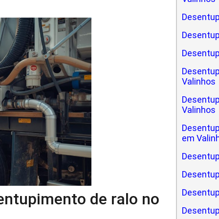
Desentup
Desentup
Desentup
Desentup
Valinhos
Desentup
Valinhos
Desentup
em Valin
Desentup
Desentup
Desentupi
sentupimento de ralo no
Desentup