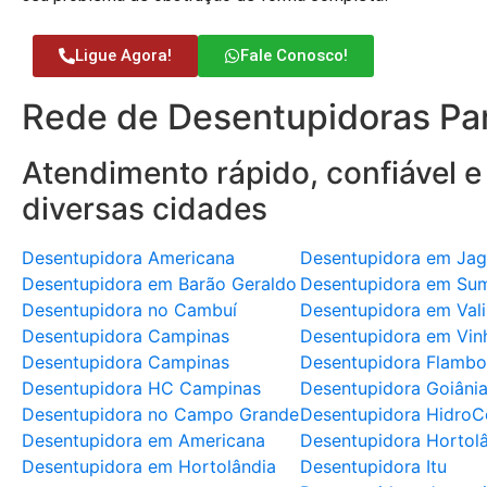
Ligue Agora!
Fale Conosco!
Rede de Desentupidoras Par
Atendimento rápido, confiável e
diversas cidades
Desentupidora Americana
Desentupidora em Jag
Desentupidora em Barão Geraldo
Desentupidora em Su
Desentupidora no Cambuí
Desentupidora em Val
Desentupidora Campinas
Desentupidora em Vin
Desentupidora Campinas
Desentupidora Flambo
Desentupidora HC Campinas
Desentupidora Goiâni
Desentupidora no Campo Grande
Desentupidora HidroC
Desentupidora em Americana
Desentupidora Hortol
Desentupidora em Hortolândia
Desentupidora Itu