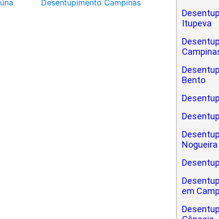
iúna
Desentupimento Campinas
Desentup
Itupeva
Desentup
Campinas
Desentupi
Bento
Desentupi
Desentup
Desentupi
Nogueira
Desentupi
Desentupi
em Camp
Desentupi