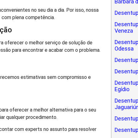
Bárbara 
nvenientes no seu dia a dia. Por isso, nossa
Desentup
s com plena competência.
Desentup
ação
Veneza
Desentup
a oferecer o melhor serviço de solução de
Odessa
essão para encontrar e acabar com o problema.
Desentup
Desentup
Oferecemos estimativas sem compromisso e
Desentup
Egídio
Desentup
Jaguariú
ara oferecer a melhor alternativa para o seu
iar qualquer procedimento.
Desentup
contar com experts no assunto para resolver
Desentup