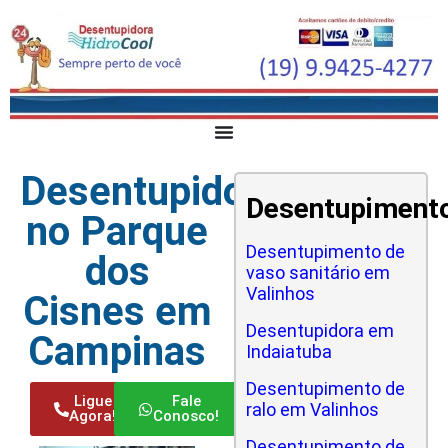
Desentupidora
Desentupiment
no Parque
Desentupimento de
dos
vaso sanitário em
Valinhos
Cisnes em
Desentupidora em
Campinas
Indaiatuba
Desentupimento de
Ligue
Fale
ralo em Valinhos
Agora!
Conosco!
Desentupimento de