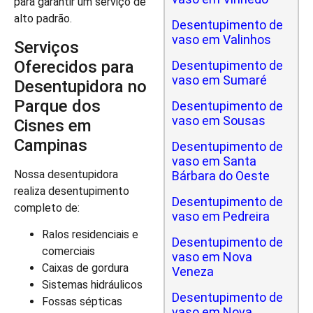
para garantir um serviço de
alto padrão.
Desentupimento de
vaso em Valinhos
Serviços
Oferecidos para
Desentupimento de
vaso em Sumaré
Desentupidora no
Parque dos
Desentupimento de
vaso em Sousas
Cisnes em
Campinas
Desentupimento de
vaso em Santa
Nossa desentupidora
Bárbara do Oeste
realiza desentupimento
Desentupimento de
completo de:
vaso em Pedreira
Ralos residenciais e
Desentupimento de
comerciais
vaso em Nova
Caixas de gordura
Veneza
Sistemas hidráulicos
Desentupimento de
Fossas sépticas
vaso em Nova