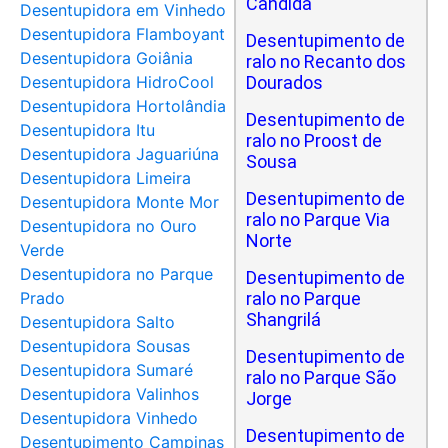
Cândida
Desentupidora em Vinhedo
Desentupidora Flamboyant
Desentupimento de
Desentupidora Goiânia
ralo no Recanto dos
Desentupidora HidroCool
Dourados
Desentupidora Hortolândia
Desentupimento de
Desentupidora Itu
ralo no Proost de
Desentupidora Jaguariúna
Sousa
Desentupidora Limeira
Desentupimento de
Desentupidora Monte Mor
ralo no Parque Via
Desentupidora no Ouro
Norte
Verde
Desentupidora no Parque
Desentupimento de
Prado
ralo no Parque
Shangrilá
Desentupidora Salto
Desentupidora Sousas
Desentupimento de
Desentupidora Sumaré
ralo no Parque São
Desentupidora Valinhos
Jorge
Desentupidora Vinhedo
Desentupimento de
Desentupimento Campinas