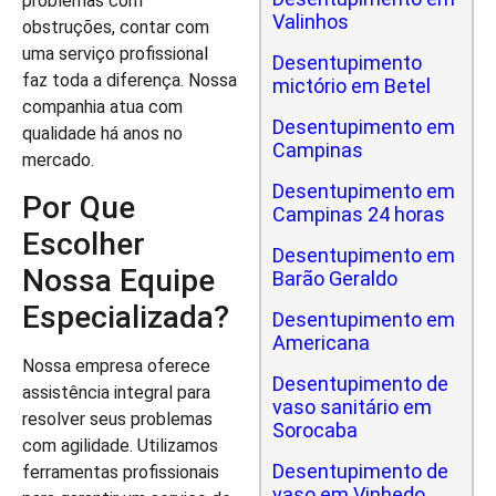
problemas com
Valinhos
obstruções, contar com
uma serviço profissional
Desentupimento
faz toda a diferença. Nossa
mictório em Betel
companhia atua com
Desentupimento em
qualidade há anos no
Campinas
mercado.
Desentupimento em
Por Que
Campinas 24 horas
Escolher
Desentupimento em
Nossa Equipe
Barão Geraldo
Especializada?
Desentupimento em
Americana
Nossa empresa oferece
Desentupimento de
assistência integral para
vaso sanitário em
resolver seus problemas
Sorocaba
com agilidade. Utilizamos
Desentupimento de
ferramentas profissionais
vaso em Vinhedo