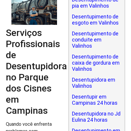
pia em Valinhos
Desentupimento de
esgoto em Valinhos
Serviços
Desentupimento de
conduite em
Profissionais
Valinhos
de
Desentupimento de
caixa de gordura em
Desentupidora
Valinhos
no Parque
Desentupidora em
dos Cisnes
Valinhos
Desentupir em
em
Campinas 24 horas
Campinas
Desentupidora no Jd
Eulina 24 horas
Quando você enfrenta
Desentupimento em