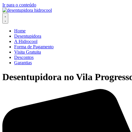
Ir para o conteúdo
Home
Desentupidora
A Hidrocool
Forma de Pagamento
Visita Gratuita
Descontos
Garantias
Desentupidora no Vila Progress