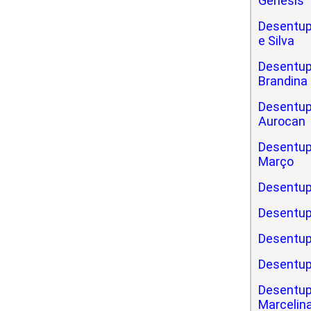
Gênesis
Desentup
e Silva
Desentupi
Brandina
Desentupi
Aurocan
Desentupi
Março
Desentup
Desentup
Desentup
Desentup
Desentup
Marcelin