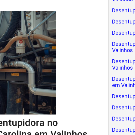
Desentup
Desentup
Desentup
Desentup
Valinhos
Desentup
Valinhos
Desentup
em Valin
Desentup
Desentup
Desentupi
sentupidora no
Desentup
arolina em Valinhos