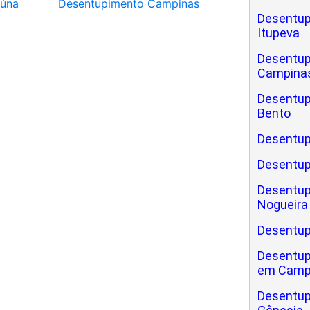
iúna
Desentupimento Campinas
Desentup
Itupeva
Desentup
Campinas
Desentupi
Bento
Desentupi
Desentup
Desentupi
Nogueira
Desentupi
Desentupi
em Camp
Desentupi