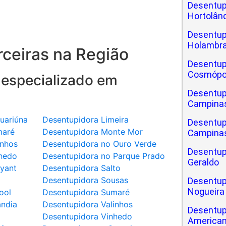
Desentup
Hortolân
Desentup
Holambr
ceiras na Região
Desentup
Cosmópo
 especializado em
Desentup
Campina
uariúna
Desentupidora Limeira
Desentup
maré
Desentupidora Monte Mor
Campinas
inhos
Desentupidora no Ouro Verde
Desentup
hedo
Desentupidora no Parque Prado
Geraldo
yant
Desentupidora Salto
a
Desentupidora Sousas
Desentup
Nogueira
ool
Desentupidora Sumaré
ândia
Desentupidora Valinhos
Desentup
Desentupidora Vinhedo
America