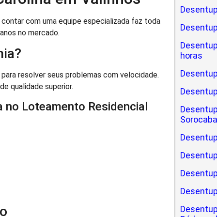
Desentup
ontar com uma equipe especializada faz toda
Desentu
 anos no mercado.
Desentu
hia?
horas
Desentup
 para resolver seus problemas com velocidade.
de qualidade superior.
Desentu
a no Loteamento Residencial
Desentup
Sorocab
Desentup
Desentup
Desentup
Desentup
do
Desentup