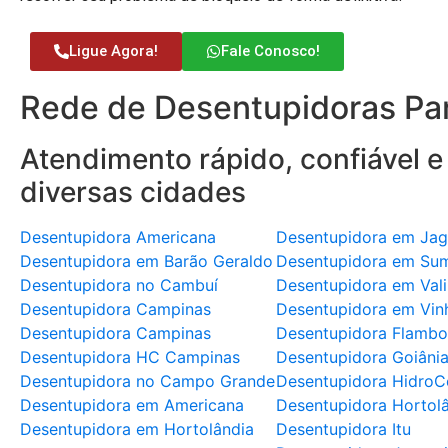
Ligue Agora!
Fale Conosco!
Rede de Desentupidoras Par
Atendimento rápido, confiável e
diversas cidades
Desentupidora Americana
Desentupidora em Jag
Desentupidora em Barão Geraldo
Desentupidora em Su
Desentupidora no Cambuí
Desentupidora em Val
Desentupidora Campinas
Desentupidora em Vin
Desentupidora Campinas
Desentupidora Flambo
Desentupidora HC Campinas
Desentupidora Goiâni
Desentupidora no Campo Grande
Desentupidora HidroC
Desentupidora em Americana
Desentupidora Hortol
Desentupidora em Hortolândia
Desentupidora Itu