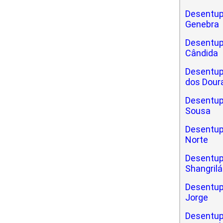
Desentup
Genebra
Desentup
Cândida
Desentup
dos Dour
Desentup
Sousa
Desentup
Norte
Desentup
Shangrilá
Desentup
Jorge
Desentup