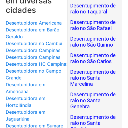
em diversas
Desentupimento de
cidades
ralo no Taquaral
Desentupimento de
Desentupidora Americana
ralo no São Rafael
Desentupidora em Barão
Geraldo
Desentupimento de
Desentupidora no Cambuí
ralo no São Quirino
Desentupidora Campinas
Desentupimento de
Desentupidora Campinas
ralo no São Carlos
Desentupidora HC Campinas
Desentupidora no Campo
Desentupimento de
Grande
ralo no Santa
Marcelina
Desentupidora em
Americana
Desentupimento de
Desentupidora em
ralo no Santa
Hortolândia
Genebra
Desentupidora em
Desentupimento de
Jaguariúna
ralo no Santa
Desentupidora em Sumaré