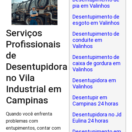
pia em Valinhos
Desentupimento de
esgoto em Valinhos
Serviços
Desentupimento de
conduite em
Profissionais
Valinhos
de
Desentupimento de
caixa de gordura em
Desentupidora
Valinhos
no Vila
Desentupidora em
Industrial em
Valinhos
Desentupir em
Campinas
Campinas 24 horas
Quando você enfrenta
Desentupidora no Jd
Eulina 24 horas
problemas com
entupimentos, contar com
Desentupimento em