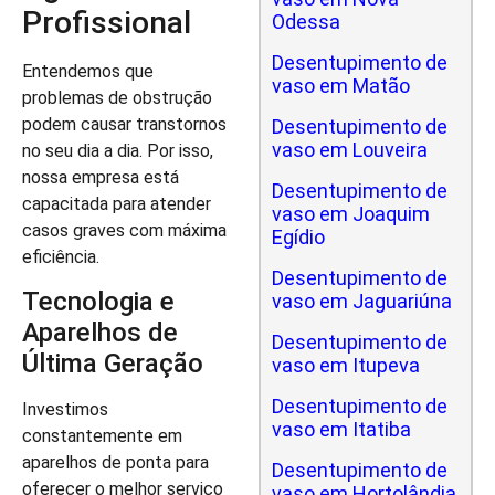
Profissional
Odessa
Desentupimento de
Entendemos que
vaso em Matão
problemas de obstrução
podem causar transtornos
Desentupimento de
vaso em Louveira
no seu dia a dia. Por isso,
nossa empresa está
Desentupimento de
capacitada para atender
vaso em Joaquim
casos graves com máxima
Egídio
eficiência.
Desentupimento de
Tecnologia e
vaso em Jaguariúna
Aparelhos de
Desentupimento de
Última Geração
vaso em Itupeva
Desentupimento de
Investimos
vaso em Itatiba
constantemente em
aparelhos de ponta para
Desentupimento de
oferecer o melhor serviço
vaso em Hortolândia