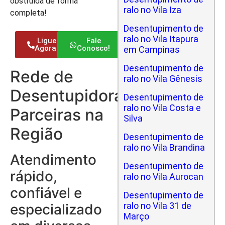
obstruída de forma
ralo no Vila Iza
completa!
Desentupimento de
ralo no Vila Itapura
Ligue
Fale
Agora!
Conosco!
em Campinas
Desentupimento de
Rede de
ralo no Vila Gênesis
Desentupidoras
Desentupimento de
ralo no Vila Costa e
Parceiras na
Silva
Região
Desentupimento de
ralo no Vila Brandina
Atendimento
Desentupimento de
rápido,
ralo no Vila Aurocan
confiável e
Desentupimento de
ralo no Vila 31 de
especializado
Março