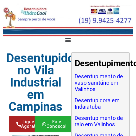
Desentupidora
Desentupiment
no Vila
Desentupimento de
Industrial
vaso sanitário em
Valinhos
em
Desentupidora em
Campinas
Indaiatuba
Desentupimento de
Ligue
Fale
ralo em Valinhos
Agora!
Conosco!
Desentupimento de