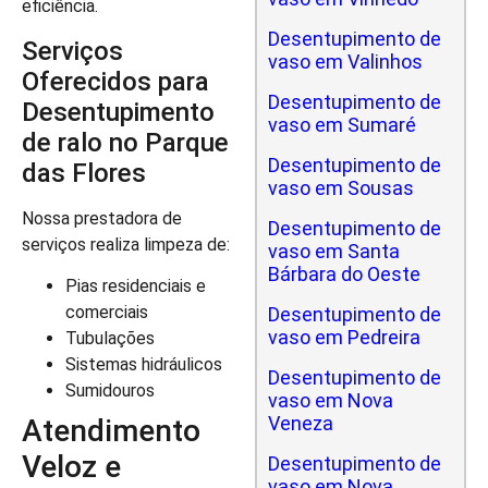
eficiência.
Desentupimento de
Serviços
vaso em Valinhos
Oferecidos para
Desentupimento de
Desentupimento
vaso em Sumaré
de ralo no Parque
Desentupimento de
das Flores
vaso em Sousas
Nossa prestadora de
Desentupimento de
serviços realiza limpeza de:
vaso em Santa
Bárbara do Oeste
Pias residenciais e
comerciais
Desentupimento de
vaso em Pedreira
Tubulações
Sistemas hidráulicos
Desentupimento de
Sumidouros
vaso em Nova
Veneza
Atendimento
Veloz e
Desentupimento de
vaso em Nova