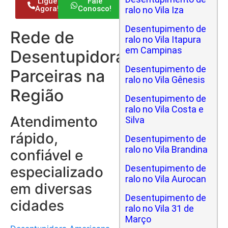
Ligue
Fale
Agora!
Conosco!
ralo no Vila Iza
Desentupimento de
Rede de
ralo no Vila Itapura
em Campinas
Desentupidoras
Desentupimento de
Parceiras na
ralo no Vila Gênesis
Região
Desentupimento de
ralo no Vila Costa e
Atendimento
Silva
rápido,
Desentupimento de
ralo no Vila Brandina
confiável e
Desentupimento de
especializado
ralo no Vila Aurocan
em diversas
Desentupimento de
cidades
ralo no Vila 31 de
Março