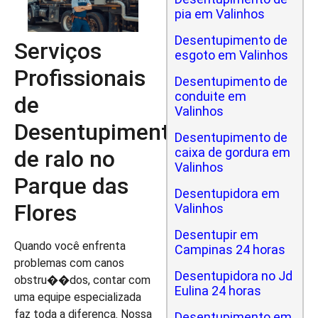
pia em Valinhos
Desentupimento de
Serviços
esgoto em Valinhos
Profissionais
Desentupimento de
conduite em
de
Valinhos
Desentupimento
Desentupimento de
caixa de gordura em
de ralo no
Valinhos
Parque das
Desentupidora em
Flores
Valinhos
Desentupir em
Quando você enfrenta
Campinas 24 horas
problemas com canos
Desentupidora no Jd
obstru��dos, contar com
Eulina 24 horas
uma equipe especializada
faz toda a diferença. Nossa
Desentupimento em