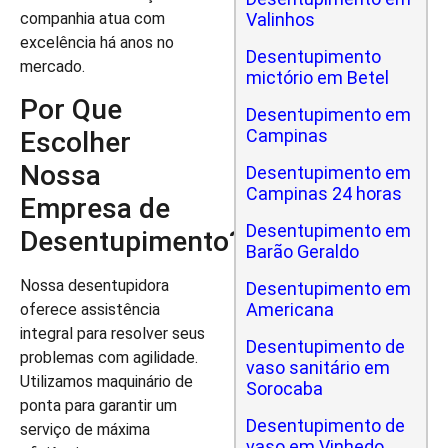
companhia atua com
Valinhos
excelência há anos no
Desentupimento
mercado.
mictório em Betel
Por Que
Desentupimento em
Campinas
Escolher
Nossa
Desentupimento em
Campinas 24 horas
Empresa de
Desentupimento em
Desentupimento?
Barão Geraldo
Nossa desentupidora
Desentupimento em
Americana
oferece assistência
integral para resolver seus
Desentupimento de
problemas com agilidade.
vaso sanitário em
Utilizamos maquinário de
Sorocaba
ponta para garantir um
Desentupimento de
serviço de máxima
vaso em Vinhedo