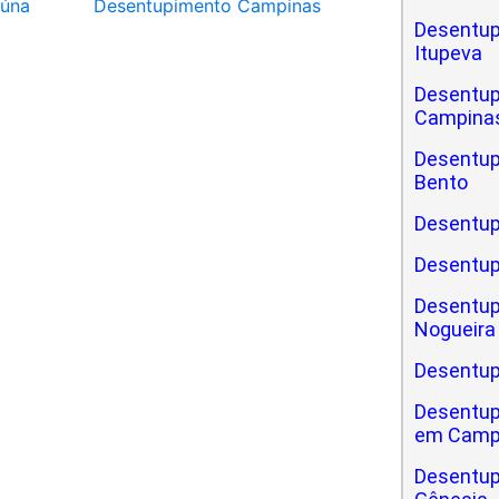
iúna
Desentupimento Campinas
Desentup
Itupeva
Desentup
Campinas
Desentupi
Bento
Desentupi
Desentup
Desentupi
Nogueira
Desentupi
Desentupi
em Camp
Desentupi