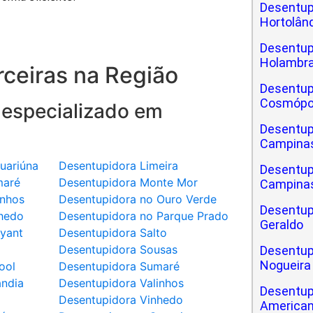
Desentup
Hortolân
Desentup
Holambr
ceiras na Região
Desentup
Cosmópo
 especializado em
Desentup
Campina
uariúna
Desentupidora Limeira
Desentup
maré
Desentupidora Monte Mor
Campinas
inhos
Desentupidora no Ouro Verde
Desentup
hedo
Desentupidora no Parque Prado
Geraldo
yant
Desentupidora Salto
a
Desentupidora Sousas
Desentup
Nogueira
ool
Desentupidora Sumaré
ândia
Desentupidora Valinhos
Desentup
Desentupidora Vinhedo
America