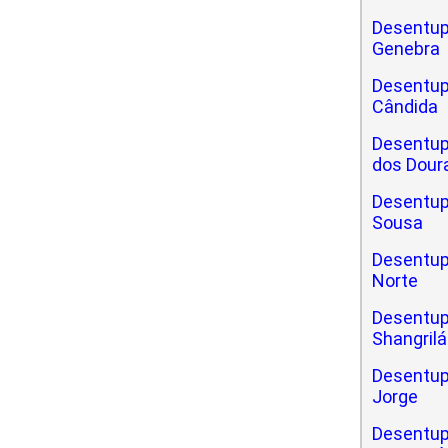
Desentup
Genebra
Desentup
Cândida
Desentup
dos Dour
Desentup
Sousa
Desentup
Norte
Desentup
Shangrilá
Desentup
Jorge
Desentup