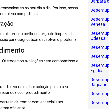
Bárbara 
nvenientes no seu dia a dia. Por isso, nossa
Desentup
com plena competência.
Desentup
ração
Veneza
Desentup
ra oferecer o melhor serviço de limpeza de
Odessa
ssão para diagnosticar e resolver o problema.
Desentup
dimento
Desentup
o. Oferecemos avaliações sem compromisso e
Desentup
Egídio
Desentup
Jaguariú
ra oferecer a melhor solução para o seu
niciar qualquer procedimento.
Desentup
 certeza de contar com especialistas
Desentup
orma eficiente!