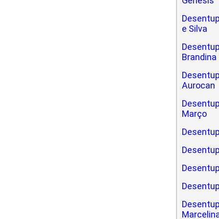
Gênesis
Desentup
e Silva
Desentupi
Brandina
Desentupi
Aurocan
Desentupi
Março
Desentup
Desentup
Desentup
Desentup
Desentup
Marcelin