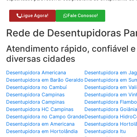
Ligue Agora!
Fale Conosco!
Rede de Desentupidoras Par
Atendimento rápido, confiável e
diversas cidades
Desentupidora Americana
Desentupidora em Jag
Desentupidora em Barão Geraldo
Desentupidora em Su
Desentupidora no Cambuí
Desentupidora em Val
Desentupidora Campinas
Desentupidora em Vin
Desentupidora Campinas
Desentupidora Flambo
Desentupidora HC Campinas
Desentupidora Goiâni
Desentupidora no Campo Grande
Desentupidora HidroC
Desentupidora em Americana
Desentupidora Hortol
Desentupidora em Hortolândia
Desentupidora Itu