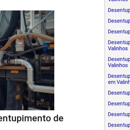
Desentup
Desentup
Desentup
Desentup
Valinhos
Desentup
Valinhos
Desentup
em Valin
Desentup
Desentup
Desentupi
sentupimento de
Desentup