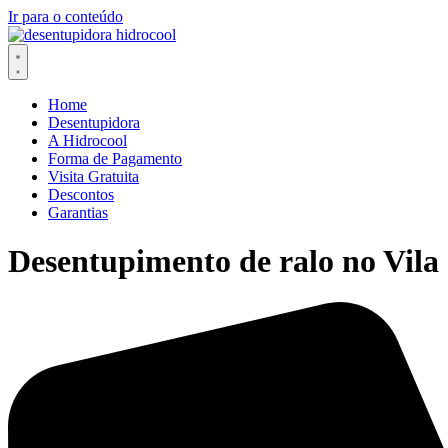
Ir para o conteúdo
Home
Desentupidora
A Hidrocool
Forma de Pagamento
Visita Gratuita
Descontos
Garantias
Desentupimento de ralo no Vila