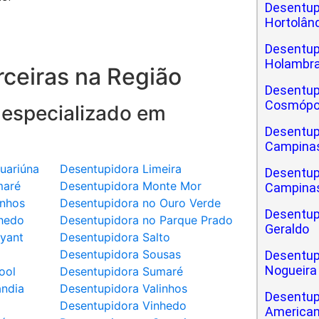
Desentup
Hortolân
Desentup
Holambr
ceiras na Região
Desentup
Cosmópo
 especializado em
Desentup
Campina
uariúna
Desentupidora Limeira
Desentup
maré
Desentupidora Monte Mor
Campinas
inhos
Desentupidora no Ouro Verde
Desentup
hedo
Desentupidora no Parque Prado
Geraldo
yant
Desentupidora Salto
a
Desentupidora Sousas
Desentup
Nogueira
ool
Desentupidora Sumaré
ândia
Desentupidora Valinhos
Desentup
Desentupidora Vinhedo
America