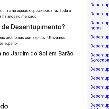
Desentup
com uma equipe especializada faz toda a
Desentu
a há anos no mercado.
Desentu
 de Desentupimento?
horas
Desentup
eus problemas com rapidez. Utilizamos
de superior.
Desentu
a no Jardim do Sol em Barão
Desentup
Sorocab
Desentup
Desentup
Desentup
Desentup
ado
Desentup