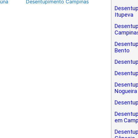
iúna
Desentupimento Campinas
Desentup
Itupeva
Desentup
Campinas
Desentupi
Bento
Desentupi
Desentup
Desentupi
Nogueira
Desentupi
Desentupi
em Camp
Desentupi