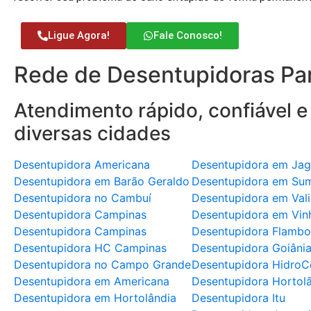
Ligue Agora!
Fale Conosco!
Rede de Desentupidoras Par
Atendimento rápido, confiável e
diversas cidades
Desentupidora Americana
Desentupidora em Jag
Desentupidora em Barão Geraldo
Desentupidora em Su
Desentupidora no Cambuí
Desentupidora em Val
Desentupidora Campinas
Desentupidora em Vin
Desentupidora Campinas
Desentupidora Flambo
Desentupidora HC Campinas
Desentupidora Goiâni
Desentupidora no Campo Grande
Desentupidora HidroC
Desentupidora em Americana
Desentupidora Hortol
Desentupidora em Hortolândia
Desentupidora Itu