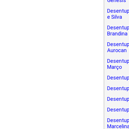
Gênesis
Desentup
e Silva
Desentupi
Brandina
Desentupi
Aurocan
Desentupi
Março
Desentup
Desentup
Desentup
Desentup
Desentup
Marcelin