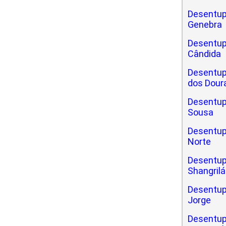
Desentup
Genebra
Desentup
Cândida
Desentup
dos Dour
Desentup
Sousa
Desentup
Norte
Desentup
Shangrilá
Desentup
Jorge
Desentup