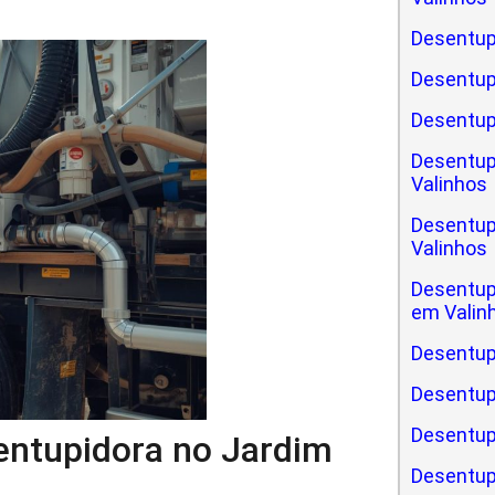
Desentup
Desentup
Desentup
Desentup
Valinhos
Desentup
Valinhos
Desentup
em Valin
Desentup
Desentup
Desentupi
sentupidora no Jardim
Desentup