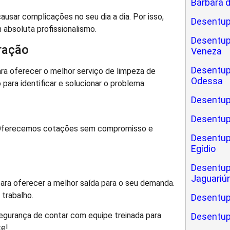
Bárbara 
sar complicações no seu dia a dia. Por isso,
Desentup
absoluta profissionalismo.
Desentup
ração
Veneza
Desentup
ra oferecer o melhor serviço de limpeza de
Odessa
para identificar e solucionar o problema.
Desentup
Desentup
. Oferecemos cotações sem compromisso e
Desentup
Egídio
Desentup
Jaguariú
ara oferecer a melhor saída para o seu demanda.
 trabalho.
Desentup
segurança de contar com equipe treinada para
Desentup
te!