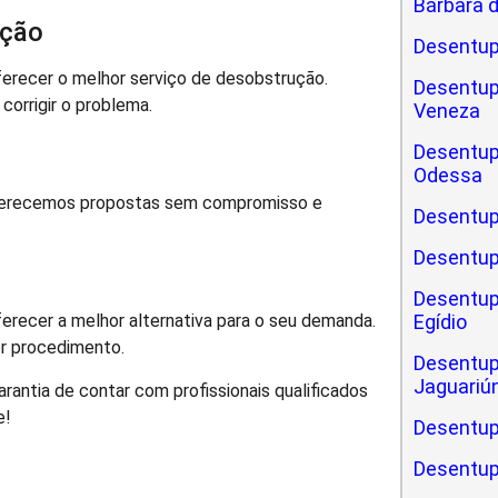
Bárbara 
ação
Desentup
erecer o melhor serviço de desobstrução.
Desentup
corrigir o problema.
Veneza
Desentup
Odessa
Oferecemos propostas sem compromisso e
Desentup
Desentup
Desentup
Egídio
erecer a melhor alternativa para o seu demanda.
er procedimento.
Desentup
Jaguariú
rantia de contar com profissionais qualificados
e!
Desentup
Desentup