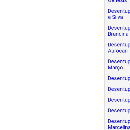
Gênesis
Desentup
e Silva
Desentupi
Brandina
Desentupi
Aurocan
Desentupi
Março
Desentup
Desentup
Desentup
Desentup
Desentup
Marcelin