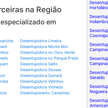
Desentup
ceiras na Região
Hortolân
Desentup
 especializado em
Holambr
Desentup
Cosmópo
uariúna
Desentupidora Limeira
Desentup
maré
Desentupidora Monte Mor
Campina
inhos
Desentupidora no Ouro Verde
hedo
Desentupidora no Parque Prado
Desentup
Campinas
yant
Desentupidora Salto
a
Desentupidora Sousas
Desentup
ool
Desentupidora Sumaré
Geraldo
ândia
Desentupidora Valinhos
Desentup
Desentupidora Vinhedo
Nogueira
iúna
Desentupimento Campinas
Desentup
America