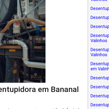
Desentup
Desentup
Desentup
Desentup
Valinhos
Desentup
Valinhos
Desentup
em Valin
Desentup
Desentup
sentupidora em Bananal
Desentupi
Desentup