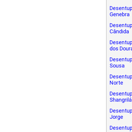
Desentup
Genebra
Desentup
Cândida
Desentup
dos Dour
Desentup
Sousa
Desentup
Norte
Desentup
Shangrilá
Desentup
Jorge
Desentup