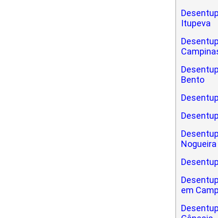
Desentup
Itupeva
Desentup
Campinas
Desentupi
Bento
Desentupi
Desentup
Desentupi
Nogueira
Desentupi
Desentupi
em Camp
Desentupi