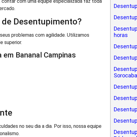
 contar com uma equipe especializada faz toda
Desentup
ercado.
Desentu
 de Desentupimento?
Desentu
horas
seus problemas com agilidade. Utilizamos
 superior.
Desentup
ra em Bananal Campinas
Desentu
Desentup
Sorocab
Desentup
Desentup
Desentup
nte
Desentup
dades no seu dia a dia. Por isso, nossa equipe
Desentup
onalismo.