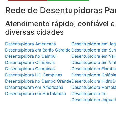
Rede de Desentupidoras Par
Atendimento rápido, confiável e
diversas cidades
Desentupidora Americana
Desentupidora em Jag
Desentupidora em Barão Geraldo
Desentupidora em Su
Desentupidora no Cambuí
Desentupidora em Val
Desentupidora Campinas
Desentupidora em Vin
Desentupidora Campinas
Desentupidora Flambo
Desentupidora HC Campinas
Desentupidora Goiâni
Desentupidora no Campo Grande
Desentupidora HidroC
Desentupidora em Americana
Desentupidora Hortol
Desentupidora em Hortolândia
Desentupidora Itu
Desentupidora Jaguar