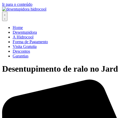
Ir para o conteúdo
Home
Desentupidora
A Hidrocool
Forma de Pagamento
Visita Gratuita
Descontos
Garantias
Desentupimento de ralo no Jar