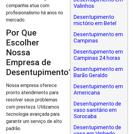
companhia atua com
Valinhos
profissionalismo há anos no
Desentupimento
mercado.
mictório em Betel
Por Que
Desentupimento em
Campinas
Escolher
Nossa
Desentupimento em
Campinas 24 horas
Empresa de
Desentupimento em
Desentupimento?
Barão Geraldo
Nossa empresa oferece
Desentupimento em
Americana
pronto atendimento para
resolver seus problemas
Desentupimento de
com presteza. Utilizamos
vaso sanitário em
tecnologia avançada para
Sorocaba
garantir um serviço de alto
Desentupimento de
padrão.
vaso em Vinhedo