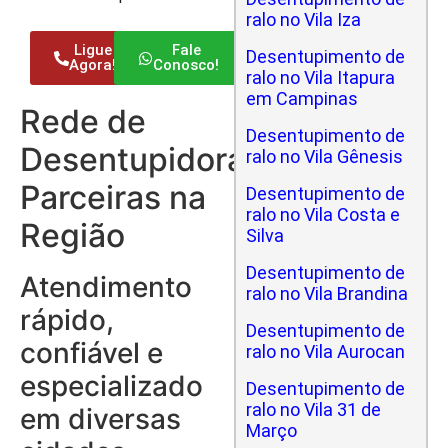
ralo no Vila Iza
Ligue
Fale
Desentupimento de
Agora!
Conosco!
ralo no Vila Itapura
em Campinas
Rede de
Desentupimento de
Desentupidoras
ralo no Vila Gênesis
Parceiras na
Desentupimento de
ralo no Vila Costa e
Região
Silva
Desentupimento de
Atendimento
ralo no Vila Brandina
rápido,
Desentupimento de
confiável e
ralo no Vila Aurocan
especializado
Desentupimento de
ralo no Vila 31 de
em diversas
Março