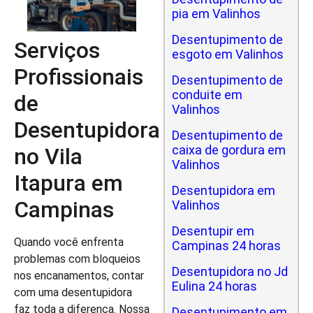
pia em Valinhos
Desentupimento de
Serviços
esgoto em Valinhos
Profissionais
Desentupimento de
conduite em
de
Valinhos
Desentupidora
Desentupimento de
caixa de gordura em
no Vila
Valinhos
Itapura em
Desentupidora em
Campinas
Valinhos
Desentupir em
Quando você enfrenta
Campinas 24 horas
problemas com bloqueios
Desentupidora no Jd
nos encanamentos, contar
Eulina 24 horas
com uma desentupidora
faz toda a diferença. Nossa
Desentupimento em