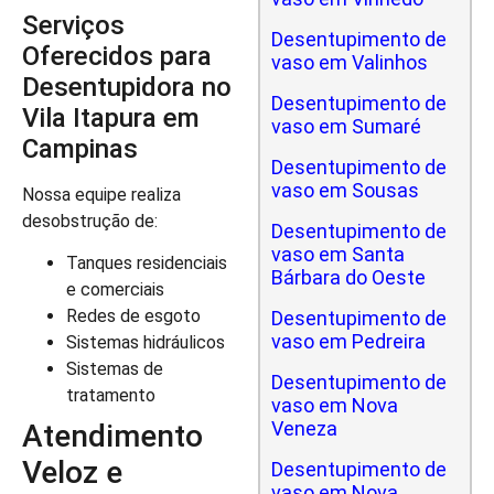
Serviços
Desentupimento de
Oferecidos para
vaso em Valinhos
Desentupidora no
Desentupimento de
Vila Itapura em
vaso em Sumaré
Campinas
Desentupimento de
vaso em Sousas
Nossa equipe realiza
desobstrução de:
Desentupimento de
vaso em Santa
Tanques residenciais
Bárbara do Oeste
e comerciais
Redes de esgoto
Desentupimento de
vaso em Pedreira
Sistemas hidráulicos
Sistemas de
Desentupimento de
tratamento
vaso em Nova
Veneza
Atendimento
Veloz e
Desentupimento de
vaso em Nova