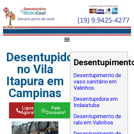
Desentupidora
Desentupiment
no Vila
Desentupimento de
Itapura em
vaso sanitário em
Valinhos
Campinas
Desentupidora em
Indaiatuba
Ligue
Fale
Agora!
Conosco!
Desentupimento de
ralo em Valinhos
Desentupimento de