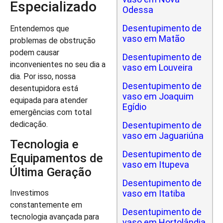
Especializado
Odessa
Desentupimento de
Entendemos que
vaso em Matão
problemas de obstrução
podem causar
Desentupimento de
inconvenientes no seu dia a
vaso em Louveira
dia. Por isso, nossa
Desentupimento de
desentupidora está
vaso em Joaquim
equipada para atender
Egídio
emergências com total
dedicação.
Desentupimento de
vaso em Jaguariúna
Tecnologia e
Desentupimento de
Equipamentos de
vaso em Itupeva
Última Geração
Desentupimento de
vaso em Itatiba
Investimos
constantemente em
Desentupimento de
tecnologia avançada para
vaso em Hortolândia