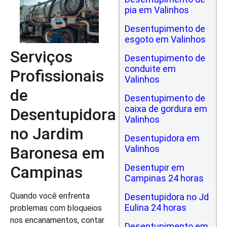
pia em Valinhos
Desentupimento de
esgoto em Valinhos
Serviços
Desentupimento de
conduite em
Profissionais
Valinhos
de
Desentupimento de
caixa de gordura em
Desentupidora
Valinhos
no Jardim
Desentupidora em
Baronesa em
Valinhos
Desentupir em
Campinas
Campinas 24 horas
Quando você enfrenta
Desentupidora no Jd
Eulina 24 horas
problemas com bloqueios
nos encanamentos, contar
Desentupimento em