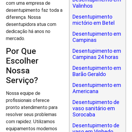
com uma empresa de
Valinhos
desentupimento faz toda a
Desentupimento
diferença. Nossa
mictório em Betel
desentupidora atua com
dedicação há anos no
Desentupimento em
mercado.
Campinas
Por Que
Desentupimento em
Campinas 24 horas
Escolher
Desentupimento em
Nossa
Barão Geraldo
Serviço?
Desentupimento em
Americana
Nossa equipe de
profissionais oferece
Desentupimento de
pronto atendimento para
vaso sanitário em
Sorocaba
resolver seus problemas
com rapidez. Utilizamos
Desentupimento de
equipamentos modernos
vaso em Vinhedo