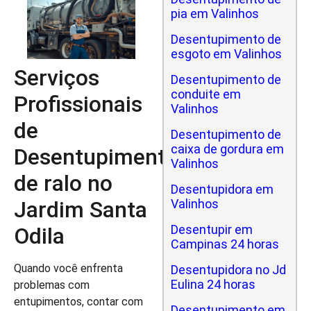
pia em Valinhos
Desentupimento de
esgoto em Valinhos
Serviços
Desentupimento de
conduite em
Profissionais
Valinhos
de
Desentupimento de
caixa de gordura em
Desentupimento
Valinhos
de ralo no
Desentupidora em
Jardim Santa
Valinhos
Desentupir em
Odila
Campinas 24 horas
Quando você enfrenta
Desentupidora no Jd
Eulina 24 horas
problemas com
entupimentos, contar com
Desentupimento em