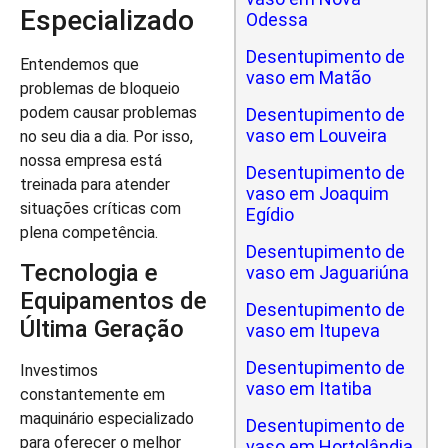
Especializado
Odessa
Desentupimento de
Entendemos que
vaso em Matão
problemas de bloqueio
podem causar problemas
Desentupimento de
vaso em Louveira
no seu dia a dia. Por isso,
nossa empresa está
Desentupimento de
treinada para atender
vaso em Joaquim
situações críticas com
Egídio
plena competência.
Desentupimento de
Tecnologia e
vaso em Jaguariúna
Equipamentos de
Desentupimento de
Última Geração
vaso em Itupeva
Desentupimento de
Investimos
vaso em Itatiba
constantemente em
maquinário especializado
Desentupimento de
para oferecer o melhor
vaso em Hortolândia