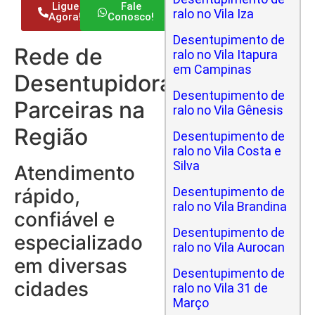
Ligue
Fale
ralo no Vila Iza
Agora!
Conosco!
Desentupimento de
Rede de
ralo no Vila Itapura
em Campinas
Desentupidoras
Desentupimento de
Parceiras na
ralo no Vila Gênesis
Região
Desentupimento de
ralo no Vila Costa e
Silva
Atendimento
rápido,
Desentupimento de
ralo no Vila Brandina
confiável e
Desentupimento de
especializado
ralo no Vila Aurocan
em diversas
Desentupimento de
cidades
ralo no Vila 31 de
Março