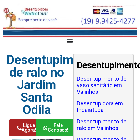
Desentupimento
Desentupiment
de ralo no
Desentupimento de
Jardim
vaso sanitário em
Valinhos
Santa
Desentupidora em
Odila
Indaiatuba
Desentupimento de
Ligue
Fale
ralo em Valinhos
Agora!
Conosco!
Desentupimento de