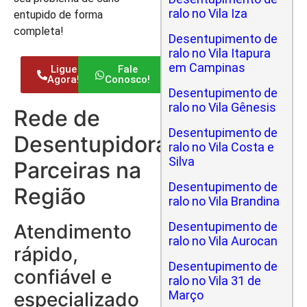
ralo no Vila Iza
entupido de forma
completa!
Desentupimento de
ralo no Vila Itapura
em Campinas
Ligue
Fale
Agora!
Conosco!
Desentupimento de
ralo no Vila Gênesis
Rede de
Desentupimento de
Desentupidoras
ralo no Vila Costa e
Silva
Parceiras na
Desentupimento de
Região
ralo no Vila Brandina
Desentupimento de
Atendimento
ralo no Vila Aurocan
rápido,
Desentupimento de
confiável e
ralo no Vila 31 de
especializado
Março