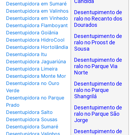
Cândida
Desentupidora em Sumaré
Desentupidora em Valinhos
Desentupimento de
Desentupidora em Vinhedo
ralo no Recanto dos
Dourados
Desentupidora Flamboyant
Desentupidora Goiânia
Desentupimento de
Desentupidora HidroCool
ralo no Proost de
Desentupidora Hortolândia
Sousa
Desentupidora Itu
Desentupimento de
Desentupidora Jaguariúna
ralo no Parque Via
Desentupidora Limeira
Norte
Desentupidora Monte Mor
Desentupidora no Ouro
Desentupimento de
ralo no Parque
Verde
Shangrilá
Desentupidora no Parque
Prado
Desentupimento de
Desentupidora Salto
ralo no Parque São
Desentupidora Sousas
Jorge
Desentupidora Sumaré
Desentupimento de
Desentupidora Valinhos