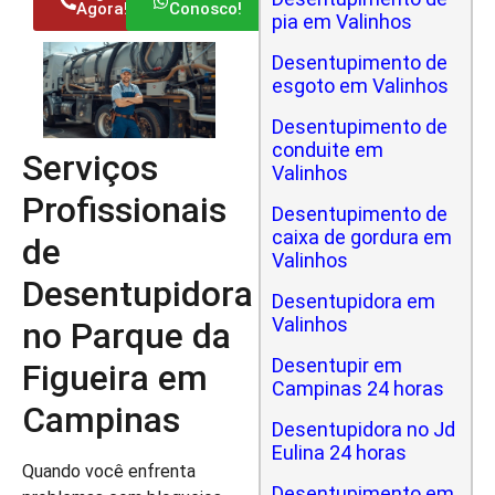
Agora!
Conosco!
pia em Valinhos
Desentupimento de
esgoto em Valinhos
Desentupimento de
conduite em
Serviços
Valinhos
Profissionais
Desentupimento de
caixa de gordura em
de
Valinhos
Desentupidora
Desentupidora em
Valinhos
no Parque da
Desentupir em
Figueira em
Campinas 24 horas
Campinas
Desentupidora no Jd
Eulina 24 horas
Quando você enfrenta
Desentupimento em