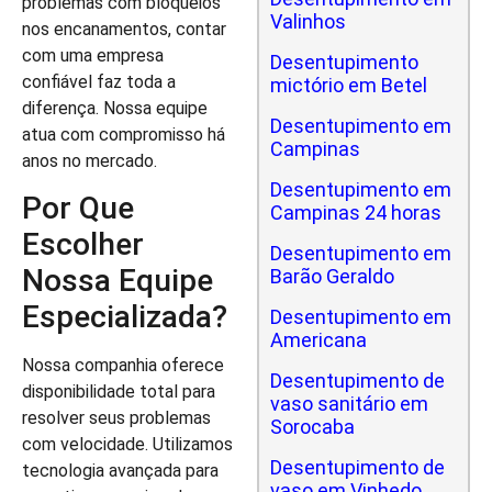
problemas com bloqueios
Valinhos
nos encanamentos, contar
com uma empresa
Desentupimento
confiável faz toda a
mictório em Betel
diferença. Nossa equipe
Desentupimento em
atua com compromisso há
Campinas
anos no mercado.
Desentupimento em
Por Que
Campinas 24 horas
Escolher
Desentupimento em
Nossa Equipe
Barão Geraldo
Especializada?
Desentupimento em
Americana
Nossa companhia oferece
Desentupimento de
disponibilidade total para
vaso sanitário em
resolver seus problemas
Sorocaba
com velocidade. Utilizamos
Desentupimento de
tecnologia avançada para
vaso em Vinhedo