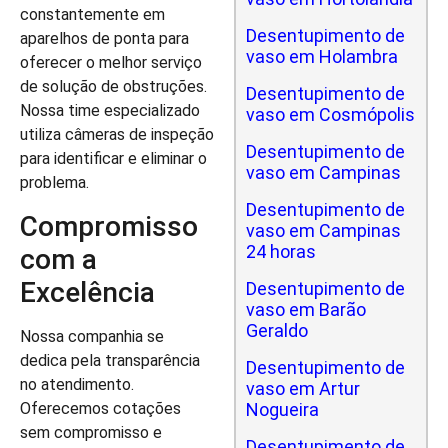
constantemente em
Desentupimento de
aparelhos de ponta para
vaso em Holambra
oferecer o melhor serviço
de solução de obstruções.
Desentupimento de
Nossa time especializado
vaso em Cosmópolis
utiliza câmeras de inspeção
Desentupimento de
para identificar e eliminar o
vaso em Campinas
problema.
Desentupimento de
Compromisso
vaso em Campinas
24 horas
com a
Excelência
Desentupimento de
vaso em Barão
Geraldo
Nossa companhia se
dedica pela transparência
Desentupimento de
no atendimento.
vaso em Artur
Oferecemos cotações
Nogueira
sem compromisso e
Desentupimento de