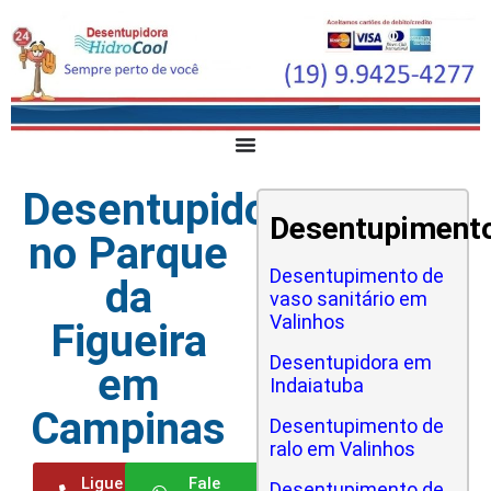
Desentupidora
Desentupiment
no Parque
Desentupimento de
da
vaso sanitário em
Valinhos
Figueira
Desentupidora em
em
Indaiatuba
Campinas
Desentupimento de
ralo em Valinhos
Ligue
Fale
Desentupimento de