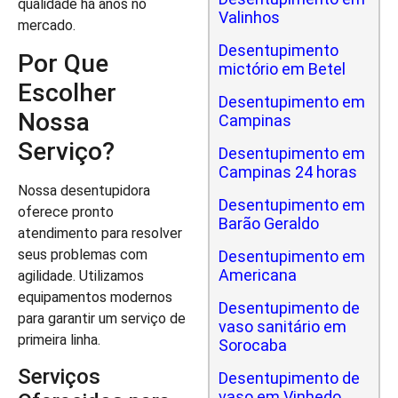
qualidade há anos no
Valinhos
mercado.
Desentupimento
Por Que
mictório em Betel
Escolher
Desentupimento em
Nossa
Campinas
Serviço?
Desentupimento em
Campinas 24 horas
Nossa desentupidora
Desentupimento em
oferece pronto
Barão Geraldo
atendimento para resolver
seus problemas com
Desentupimento em
Americana
agilidade. Utilizamos
equipamentos modernos
Desentupimento de
para garantir um serviço de
vaso sanitário em
primeira linha.
Sorocaba
Serviços
Desentupimento de
vaso em Vinhedo