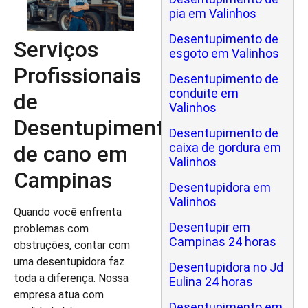
pia em Valinhos
Desentupimento de
Serviços
esgoto em Valinhos
Profissionais
Desentupimento de
conduite em
de
Valinhos
Desentupimento
Desentupimento de
caixa de gordura em
de cano em
Valinhos
Campinas
Desentupidora em
Valinhos
Quando você enfrenta
Desentupir em
problemas com
Campinas 24 horas
obstruções, contar com
uma desentupidora faz
Desentupidora no Jd
toda a diferença. Nossa
Eulina 24 horas
empresa atua com
Desentupimento em