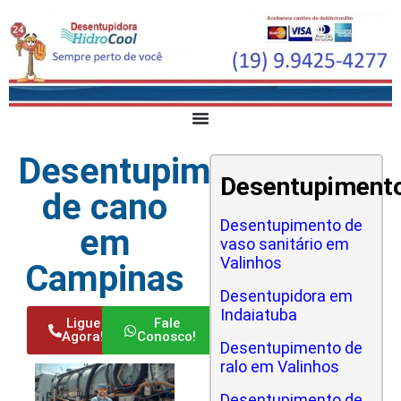
Desentupimento
Desentupiment
de cano
Desentupimento de
em
vaso sanitário em
Valinhos
Campinas
Desentupidora em
Indaiatuba
Ligue
Fale
Agora!
Conosco!
Desentupimento de
ralo em Valinhos
Desentupimento de