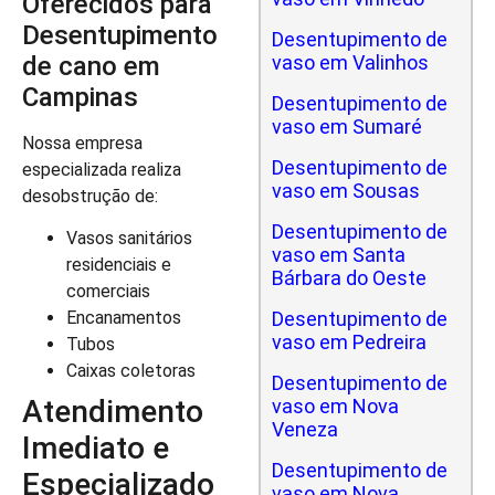
Oferecidos para
Desentupimento
Desentupimento de
de cano em
vaso em Valinhos
Campinas
Desentupimento de
vaso em Sumaré
Nossa empresa
Desentupimento de
especializada realiza
vaso em Sousas
desobstrução de:
Desentupimento de
Vasos sanitários
vaso em Santa
residenciais e
Bárbara do Oeste
comerciais
Desentupimento de
Encanamentos
vaso em Pedreira
Tubos
Caixas coletoras
Desentupimento de
Atendimento
vaso em Nova
Veneza
Imediato e
Desentupimento de
Especializado
vaso em Nova