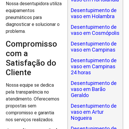
Nossa desentupidora utiliza
Desentupimento de
equipamentos
vaso em Holambra
pneumáticos para
diagnosticar e solucionar o
Desentupimento de
problema.
vaso em Cosmópolis
Compromisso
Desentupimento de
vaso em Campinas
com a
Desentupimento de
Satisfação do
vaso em Campinas
Cliente
24 horas
Desentupimento de
Nossa equipe se dedica
vaso em Barão
pela transparência no
Geraldo
atendimento. Oferecemos
Desentupimento de
propostas sem
vaso em Artur
compromisso e garantia
Nogueira
nos serviços realizados.
Desentupimento de