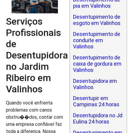
pia em Valinhos
Desentupimento de
Serviços
esgoto em Valinhos
Profissionais
Desentupimento de
conduite em
de
Valinhos
Desentupidora
Desentupimento de
caixa de gordura em
no Jardim
Valinhos
Ribeiro em
Desentupidora em
Valinhos
Valinhos
Desentupir em
Quando você enfrenta
Campinas 24 horas
problemas com canos
Desentupidora no Jd
obstru��dos, contar com
Eulina 24 horas
uma empresa confiável faz
toda a diferença. Nossa
Desentupimento em