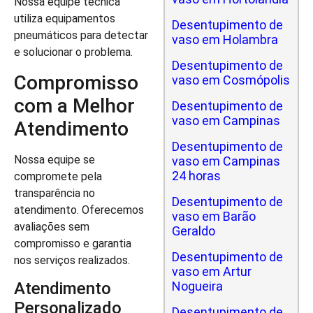
Nossa equipe técnica
utiliza equipamentos
Desentupimento de
pneumáticos para detectar
vaso em Holambra
e solucionar o problema.
Desentupimento de
Compromisso
vaso em Cosmópolis
com a Melhor
Desentupimento de
vaso em Campinas
Atendimento
Desentupimento de
Nossa equipe se
vaso em Campinas
24 horas
compromete pela
transparência no
Desentupimento de
atendimento. Oferecemos
vaso em Barão
avaliações sem
Geraldo
compromisso e garantia
Desentupimento de
nos serviços realizados.
vaso em Artur
Nogueira
Atendimento
Personalizado
Desentupimento de