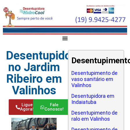
Desentupidora
Desentupiment
no Jardim
Desentupimento de
Ribeiro em
vaso sanitário em
Valinhos
Valinhos
Desentupidora em
Indaiatuba
Ligue
Fale
Agora!
Conosco!
Desentupimento de
ralo em Valinhos
Desentupimento de