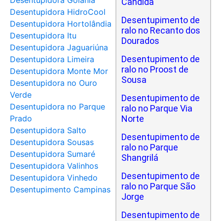
Desentupidora Goiânia
Cândida
Desentupidora HidroCool
Desentupimento de
Desentupidora Hortolândia
ralo no Recanto dos
Desentupidora Itu
Dourados
Desentupidora Jaguariúna
Desentupimento de
Desentupidora Limeira
ralo no Proost de
Desentupidora Monte Mor
Sousa
Desentupidora no Ouro
Verde
Desentupimento de
Desentupidora no Parque
ralo no Parque Via
Prado
Norte
Desentupidora Salto
Desentupimento de
Desentupidora Sousas
ralo no Parque
Desentupidora Sumaré
Shangrilá
Desentupidora Valinhos
Desentupimento de
Desentupidora Vinhedo
ralo no Parque São
Desentupimento Campinas
Jorge
Desentupimento de