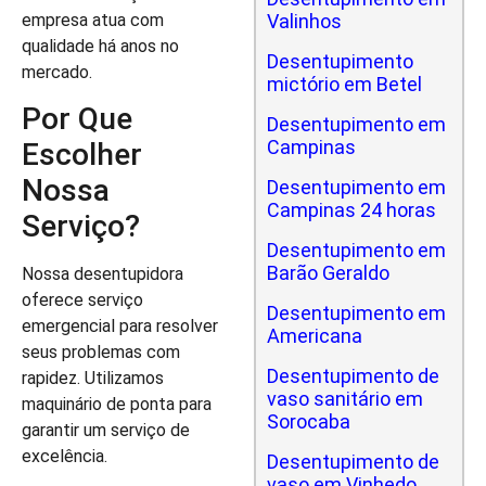
empresa atua com
Valinhos
qualidade há anos no
Desentupimento
mercado.
mictório em Betel
Por Que
Desentupimento em
Campinas
Escolher
Nossa
Desentupimento em
Campinas 24 horas
Serviço?
Desentupimento em
Barão Geraldo
Nossa desentupidora
oferece serviço
Desentupimento em
emergencial para resolver
Americana
seus problemas com
Desentupimento de
rapidez. Utilizamos
vaso sanitário em
maquinário de ponta para
Sorocaba
garantir um serviço de
excelência.
Desentupimento de
vaso em Vinhedo