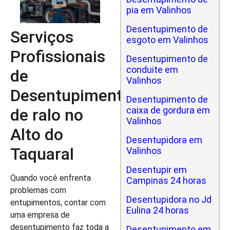
pia em Valinhos
Desentupimento de
Serviços
esgoto em Valinhos
Profissionais
Desentupimento de
conduite em
de
Valinhos
Desentupimento
Desentupimento de
caixa de gordura em
de ralo no
Valinhos
Alto do
Desentupidora em
Taquaral
Valinhos
Desentupir em
Quando você enfrenta
Campinas 24 horas
problemas com
Desentupidora no Jd
entupimentos, contar com
Eulina 24 horas
uma empresa de
desentupimento faz toda a
Desentupimento em