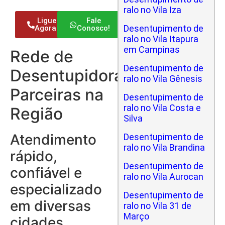
ralo no Vila Iza
Ligue
Fale
Desentupimento de
Agora!
Conosco!
ralo no Vila Itapura
em Campinas
Rede de
Desentupimento de
Desentupidoras
ralo no Vila Gênesis
Parceiras na
Desentupimento de
ralo no Vila Costa e
Região
Silva
Atendimento
Desentupimento de
ralo no Vila Brandina
rápido,
Desentupimento de
confiável e
ralo no Vila Aurocan
especializado
Desentupimento de
em diversas
ralo no Vila 31 de
Março
cidades