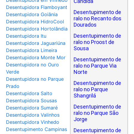
Desentupidora em Vinhedo
Cândida
Desentupidora Flamboyant
Desentupimento de
Desentupidora Goiânia
ralo no Recanto dos
Desentupidora HidroCool
Dourados
Desentupidora Hortolândia
Desentupimento de
Desentupidora Itu
ralo no Proost de
Desentupidora Jaguariúna
Sousa
Desentupidora Limeira
Desentupidora Monte Mor
Desentupimento de
Desentupidora no Ouro
ralo no Parque Via
Verde
Norte
Desentupidora no Parque
Desentupimento de
Prado
ralo no Parque
Desentupidora Salto
Shangrilá
Desentupidora Sousas
Desentupimento de
Desentupidora Sumaré
ralo no Parque São
Desentupidora Valinhos
Jorge
Desentupidora Vinhedo
Desentupimento Campinas
Desentupimento de