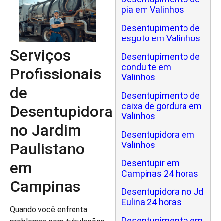
pia em Valinhos
Desentupimento de
esgoto em Valinhos
Serviços
Desentupimento de
conduite em
Profissionais
Valinhos
de
Desentupimento de
caixa de gordura em
Desentupidora
Valinhos
no Jardim
Desentupidora em
Paulistano
Valinhos
Desentupir em
em
Campinas 24 horas
Campinas
Desentupidora no Jd
Eulina 24 horas
Quando você enfrenta
Desentupimento em