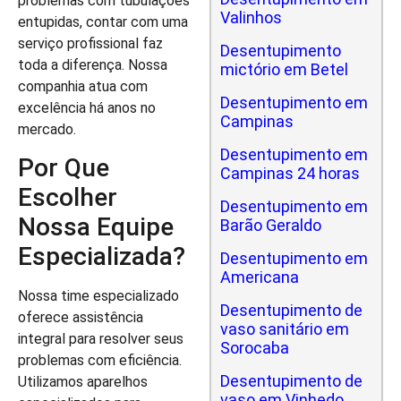
problemas com tubulações
Valinhos
entupidas, contar com uma
serviço profissional faz
Desentupimento
toda a diferença. Nossa
mictório em Betel
companhia atua com
Desentupimento em
excelência há anos no
Campinas
mercado.
Desentupimento em
Por Que
Campinas 24 horas
Escolher
Desentupimento em
Nossa Equipe
Barão Geraldo
Especializada?
Desentupimento em
Americana
Nossa time especializado
Desentupimento de
oferece assistência
vaso sanitário em
integral para resolver seus
Sorocaba
problemas com eficiência.
Desentupimento de
Utilizamos aparelhos
vaso em Vinhedo