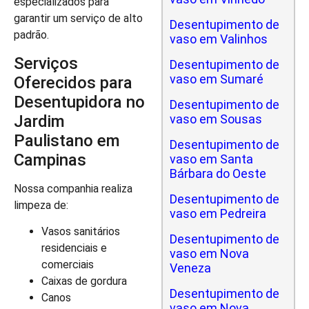
especializados para
garantir um serviço de alto
Desentupimento de
padrão.
vaso em Valinhos
Serviços
Desentupimento de
vaso em Sumaré
Oferecidos para
Desentupidora no
Desentupimento de
Jardim
vaso em Sousas
Paulistano em
Desentupimento de
Campinas
vaso em Santa
Bárbara do Oeste
Nossa companhia realiza
Desentupimento de
limpeza de:
vaso em Pedreira
Vasos sanitários
Desentupimento de
residenciais e
vaso em Nova
comerciais
Veneza
Caixas de gordura
Desentupimento de
Canos
vaso em Nova