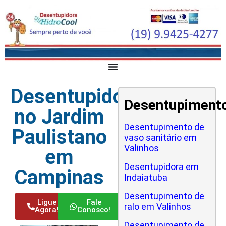
Desentupidora
Desentupiment
no Jardim
Desentupimento de
Paulistano
vaso sanitário em
Valinhos
em
Desentupidora em
Campinas
Indaiatuba
Desentupimento de
Ligue
Fale
ralo em Valinhos
Agora!
Conosco!
Desentupimento de