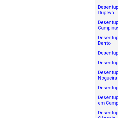
Desentup
Itupeva
Desentup
Campinas
Desentupi
Bento
Desentupi
Desentup
Desentupi
Nogueira
Desentupi
Desentupi
em Camp
Desentupi