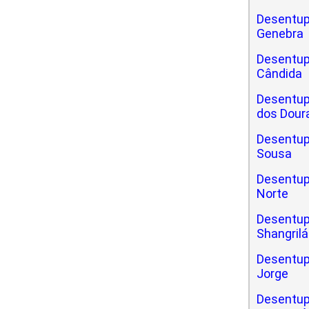
Desentup
Genebra
Desentup
Cândida
Desentup
dos Dour
Desentup
Sousa
Desentup
Norte
Desentup
Shangrilá
Desentup
Jorge
Desentup