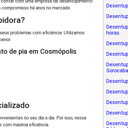
 contar com uma empresa de desentupimento
Desentup
om compromisso há anos no mercado.
Desentu
pidora?
Desentu
horas
seus problemas com eficiência. Utilizamos
erior.
Desentup
nto de pia em Cosmópolis
Desentu
Desentup
Sorocab
Desentup
Desentup
Desentup
ializado
Desentup
nientes no seu dia a dia. Por isso, nossa
Desentup
s com máxima eficiência.