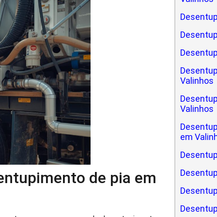
Desentup
Desentup
Desentup
Desentup
Valinhos
Desentup
Valinhos
Desentup
em Valin
Desentup
Desentup
sentupimento de pia em
Desentupi
Desentup