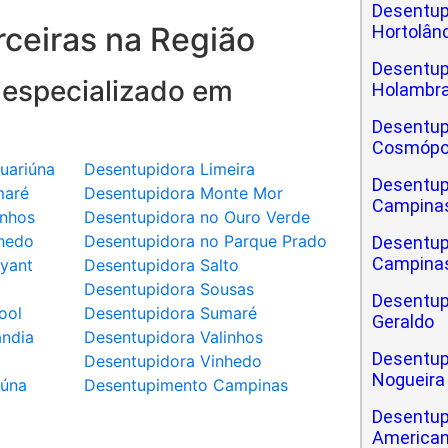
Desentup
ceiras na Região
Hortolân
Desentup
 especializado em
Holambr
Desentup
Cosmópo
uariúna
Desentupidora Limeira
Desentup
maré
Desentupidora Monte Mor
Campina
inhos
Desentupidora no Ouro Verde
hedo
Desentupidora no Parque Prado
Desentup
Campinas
yant
Desentupidora Salto
a
Desentupidora Sousas
Desentup
ool
Desentupidora Sumaré
Geraldo
ândia
Desentupidora Valinhos
Desentup
Desentupidora Vinhedo
Nogueira
iúna
Desentupimento Campinas
Desentup
America