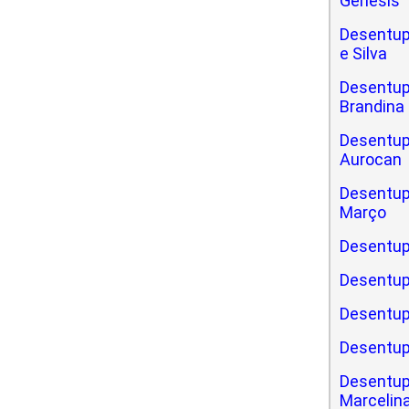
Gênesis
Desentup
e Silva
Desentupi
Brandina
Desentupi
Aurocan
Desentupi
Março
Desentup
Desentup
Desentup
Desentup
Desentup
Marcelin