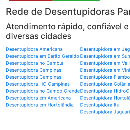
Rede de Desentupidoras Par
Atendimento rápido, confiável e
diversas cidades
Desentupidora Americana
Desentupidora em Jag
Desentupidora em Barão Geraldo
Desentupidora em Su
Desentupidora no Cambuí
Desentupidora em Val
Desentupidora Campinas
Desentupidora em Vin
Desentupidora Campinas
Desentupidora Flambo
Desentupidora HC Campinas
Desentupidora Goiâni
Desentupidora no Campo Grande
Desentupidora HidroC
Desentupidora em Americana
Desentupidora Hortol
Desentupidora em Hortolândia
Desentupidora Itu
Desentupidora Jaguar