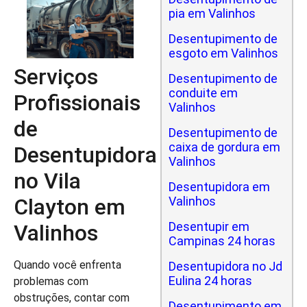
pia em Valinhos
Desentupimento de
esgoto em Valinhos
Serviços
Desentupimento de
conduite em
Profissionais
Valinhos
de
Desentupimento de
caixa de gordura em
Desentupidora
Valinhos
no Vila
Desentupidora em
Clayton em
Valinhos
Desentupir em
Valinhos
Campinas 24 horas
Quando você enfrenta
Desentupidora no Jd
Eulina 24 horas
problemas com
obstruções, contar com
Desentupimento em