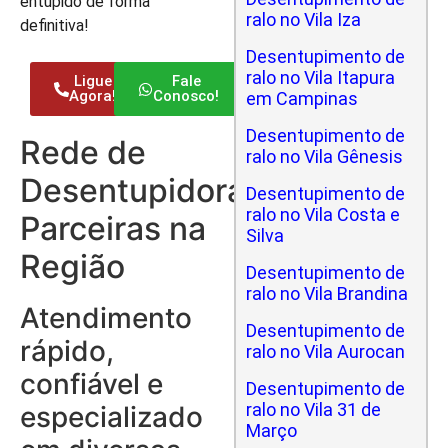
entupido de forma
ralo no Vila Iza
definitiva!
Desentupimento de
ralo no Vila Itapura
Ligue
Fale
Agora!
Conosco!
em Campinas
Desentupimento de
Rede de
ralo no Vila Gênesis
Desentupidoras
Desentupimento de
ralo no Vila Costa e
Parceiras na
Silva
Região
Desentupimento de
ralo no Vila Brandina
Atendimento
Desentupimento de
rápido,
ralo no Vila Aurocan
confiável e
Desentupimento de
ralo no Vila 31 de
especializado
Março