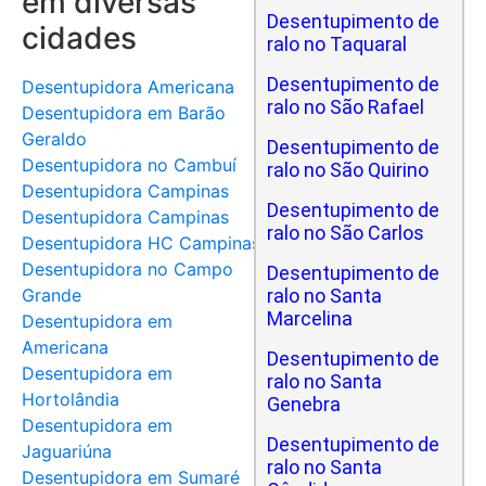
em diversas
Desentupimento de
cidades
ralo no Taquaral
Desentupimento de
Desentupidora Americana
ralo no São Rafael
Desentupidora em Barão
Geraldo
Desentupimento de
Desentupidora no Cambuí
ralo no São Quirino
Desentupidora Campinas
Desentupimento de
Desentupidora Campinas
ralo no São Carlos
Desentupidora HC Campinas
Desentupidora no Campo
Desentupimento de
Grande
ralo no Santa
Marcelina
Desentupidora em
Americana
Desentupimento de
Desentupidora em
ralo no Santa
Hortolândia
Genebra
Desentupidora em
Desentupimento de
Jaguariúna
ralo no Santa
Desentupidora em Sumaré