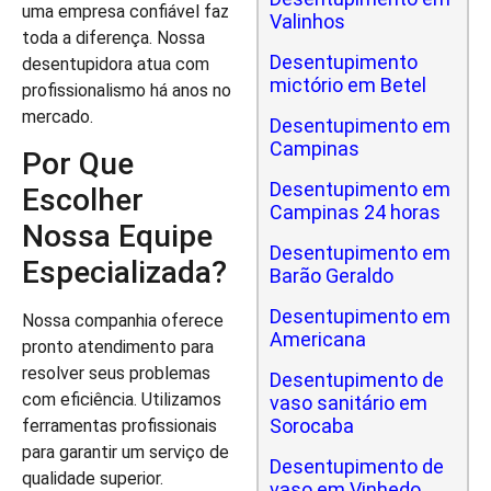
uma empresa confiável faz
Valinhos
toda a diferença. Nossa
Desentupimento
desentupidora atua com
mictório em Betel
profissionalismo há anos no
mercado.
Desentupimento em
Campinas
Por Que
Desentupimento em
Escolher
Campinas 24 horas
Nossa Equipe
Desentupimento em
Especializada?
Barão Geraldo
Desentupimento em
Nossa companhia oferece
Americana
pronto atendimento para
resolver seus problemas
Desentupimento de
com eficiência. Utilizamos
vaso sanitário em
Sorocaba
ferramentas profissionais
para garantir um serviço de
Desentupimento de
qualidade superior.
vaso em Vinhedo