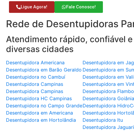
Ligue Agora!
Fale Conosco!
Rede de Desentupidoras Par
Atendimento rápido, confiável e
diversas cidades
Desentupidora Americana
Desentupidora em Jag
Desentupidora em Barão Geraldo
Desentupidora em Su
Desentupidora no Cambuí
Desentupidora em Val
Desentupidora Campinas
Desentupidora em Vin
Desentupidora Campinas
Desentupidora Flambo
Desentupidora HC Campinas
Desentupidora Goiâni
Desentupidora no Campo Grande
Desentupidora HidroC
Desentupidora em Americana
Desentupidora Hortol
Desentupidora em Hortolândia
Desentupidora Itu
Desentupidora Jaguar