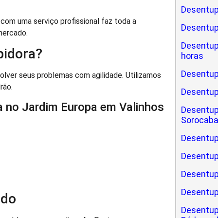
Desentup
om uma serviço profissional faz toda a
Desentu
mercado.
Desentu
pidora?
horas
Desentup
lver seus problemas com agilidade. Utilizamos
rão.
Desentu
a no Jardim Europa em Valinhos
Desentup
Sorocab
Desentup
Desentup
Desentup
Desentup
ado
Desentup