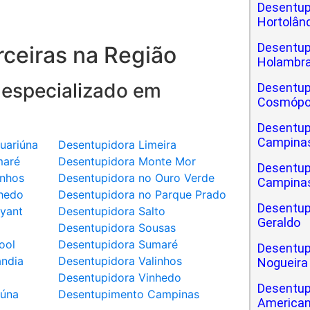
Desentup
Hortolân
Desentup
ceiras na Região
Holambr
 especializado em
Desentup
Cosmópo
Desentup
Campina
uariúna
Desentupidora Limeira
maré
Desentupidora Monte Mor
Desentup
inhos
Desentupidora no Ouro Verde
Campinas
hedo
Desentupidora no Parque Prado
Desentup
yant
Desentupidora Salto
Geraldo
a
Desentupidora Sousas
ool
Desentupidora Sumaré
Desentup
ândia
Desentupidora Valinhos
Nogueira
Desentupidora Vinhedo
Desentup
iúna
Desentupimento Campinas
America