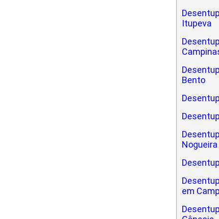
Desentup
Itupeva
Desentup
Campinas
Desentupi
Bento
Desentupi
Desentup
Desentupi
Nogueira
Desentupi
Desentupi
em Camp
Desentupi