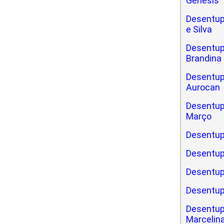
Gênesis
Desentup
e Silva
Desentupi
Brandina
Desentupi
Aurocan
Desentupi
Março
Desentup
Desentup
Desentup
Desentup
Desentup
Marcelin