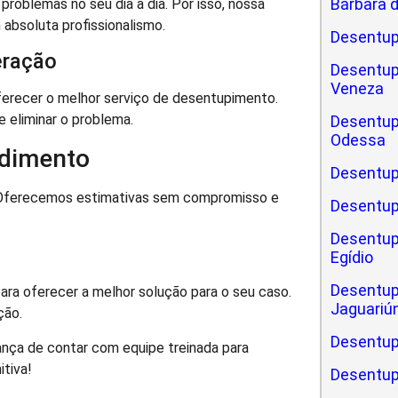
Bárbara 
oblemas no seu dia a dia. Por isso, nossa
absoluta profissionalismo.
Desentup
eração
Desentup
Veneza
erecer o melhor serviço de desentupimento.
 eliminar o problema.
Desentup
Odessa
dimento
Desentup
. Oferecemos estimativas sem compromisso e
Desentup
Desentup
Egídio
Desentup
ara oferecer a melhor solução para o seu caso.
Jaguariú
ção.
Desentup
nça de contar com equipe treinada para
itiva!
Desentup