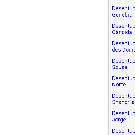
Desentup
Genebra
Desentup
Cândida
Desentup
dos Dour
Desentup
Sousa
Desentup
Norte
Desentup
Shangrilá
Desentup
Jorge
Desentup