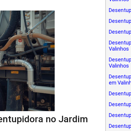
Desentup
Desentup
Desentup
Desentup
Valinhos
Desentup
Valinhos
Desentup
em Valin
Desentup
Desentup
Desentupi
sentupidora no Jardim
Desentup