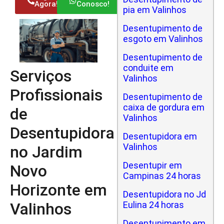
Agora!
Conosco!
pia em Valinhos
Desentupimento de
esgoto em Valinhos
Desentupimento de
conduite em
Serviços
Valinhos
Profissionais
Desentupimento de
caixa de gordura em
de
Valinhos
Desentupidora
Desentupidora em
Valinhos
no Jardim
Desentupir em
Novo
Campinas 24 horas
Horizonte em
Desentupidora no Jd
Valinhos
Eulina 24 horas
Desentupimento em