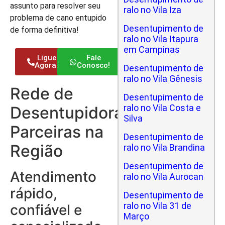
assunto para resolver seu
ralo no Vila Iza
problema de cano entupido
Desentupimento de
de forma definitiva!
ralo no Vila Itapura
em Campinas
Ligue
Fale
Agora!
Conosco!
Desentupimento de
ralo no Vila Gênesis
Rede de
Desentupimento de
ralo no Vila Costa e
Desentupidoras
Silva
Parceiras na
Desentupimento de
Região
ralo no Vila Brandina
Desentupimento de
Atendimento
ralo no Vila Aurocan
rápido,
Desentupimento de
ralo no Vila 31 de
confiável e
Março