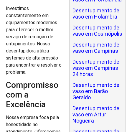
Investimos
Desentupimento de
constantemente em
vaso em Holambra
equipamentos modernos
Desentupimento de
para oferecer o melhor
vaso em Cosmópolis
serviço de remoção de
entupimentos. Nossa
Desentupimento de
vaso em Campinas
desentupidora utiliza
sistemas de alta pressão
Desentupimento de
para encontrar e resolver o
vaso em Campinas
problema.
24 horas
Compromisso
Desentupimento de
vaso em Barão
com a
Geraldo
Excelência
Desentupimento de
vaso em Artur
Nossa empresa foca pela
Nogueira
honestidade no
Desentupimento de
atendimento. Oferecemos