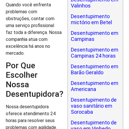
Quando você enfrenta
Valinhos
problemas com
Desentupimento
obstruções, contar com
mictório em Betel
uma serviço profissional
faz toda a diferença. Nossa
Desentupimento em
Campinas
companhia atua com
excelência há anos no
Desentupimento em
mercado.
Campinas 24 horas
Por Que
Desentupimento em
Barão Geraldo
Escolher
Nossa
Desentupimento em
Americana
Desentupidora?
Desentupimento de
vaso sanitário em
Nossa desentupidora
Sorocaba
oferece atendimento 24
horas para resolver seus
Desentupimento de
problemas com agilidade.
vaso em Vinhedo