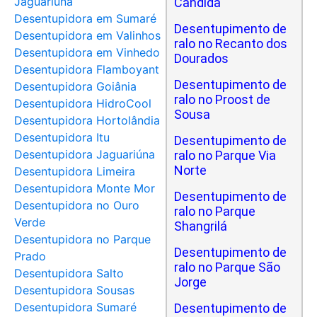
Jaguariúna
Cândida
Desentupidora em Sumaré
Desentupimento de
Desentupidora em Valinhos
ralo no Recanto dos
Desentupidora em Vinhedo
Dourados
Desentupidora Flamboyant
Desentupimento de
Desentupidora Goiânia
ralo no Proost de
Desentupidora HidroCool
Sousa
Desentupidora Hortolândia
Desentupidora Itu
Desentupimento de
Desentupidora Jaguariúna
ralo no Parque Via
Norte
Desentupidora Limeira
Desentupidora Monte Mor
Desentupimento de
Desentupidora no Ouro
ralo no Parque
Verde
Shangrilá
Desentupidora no Parque
Desentupimento de
Prado
ralo no Parque São
Desentupidora Salto
Jorge
Desentupidora Sousas
Desentupidora Sumaré
Desentupimento de