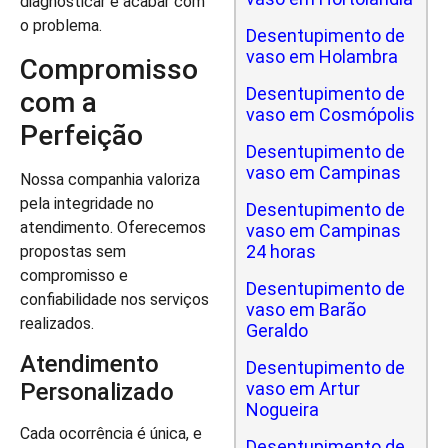
diagnosticar e acabar com
o problema.
Desentupimento de
vaso em Holambra
Compromisso
Desentupimento de
com a
vaso em Cosmópolis
Perfeição
Desentupimento de
vaso em Campinas
Nossa companhia valoriza
pela integridade no
Desentupimento de
atendimento. Oferecemos
vaso em Campinas
24 horas
propostas sem
compromisso e
Desentupimento de
confiabilidade nos serviços
vaso em Barão
realizados.
Geraldo
Atendimento
Desentupimento de
vaso em Artur
Personalizado
Nogueira
Cada ocorrência é única, e
Desentupimento de