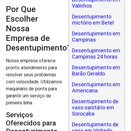
Valinhos
Por Que
Desentupimento
Escolher
mictório em Betel
Nossa
Desentupimento em
Empresa de
Campinas
Desentupimento?
Desentupimento em
Campinas 24 horas
Nossa empresa oferece
Desentupimento em
pronto atendimento para
Barão Geraldo
resolver seus problemas
com velocidade. Utilizamos
Desentupimento em
maquinário de ponta para
Americana
garantir um serviço de
Desentupimento de
primeira linha.
vaso sanitário em
Sorocaba
Serviços
Oferecidos para
Desentupimento de
vaso em Vinhedo