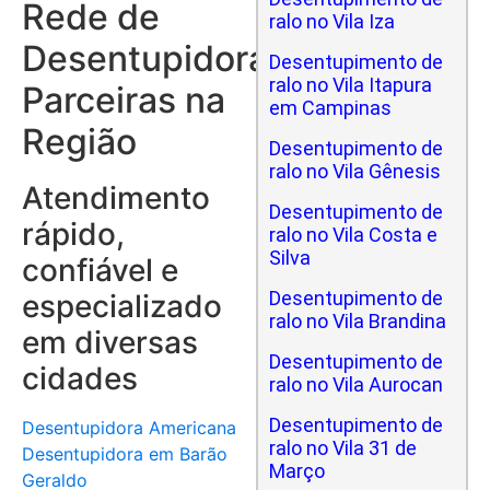
Rede de
ralo no Vila Iza
Desentupidoras
Desentupimento de
ralo no Vila Itapura
Parceiras na
em Campinas
Região
Desentupimento de
ralo no Vila Gênesis
Atendimento
Desentupimento de
rápido,
ralo no Vila Costa e
Silva
confiável e
Desentupimento de
especializado
ralo no Vila Brandina
em diversas
Desentupimento de
cidades
ralo no Vila Aurocan
Desentupimento de
Desentupidora Americana
ralo no Vila 31 de
Desentupidora em Barão
Março
Geraldo