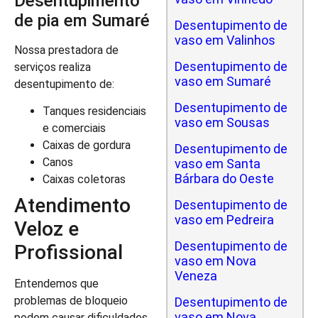
Desentupimento
de pia em Sumaré
Desentupimento de
vaso em Valinhos
Nossa prestadora de
Desentupimento de
serviços realiza
vaso em Sumaré
desentupimento de:
Desentupimento de
Tanques residenciais
vaso em Sousas
e comerciais
Caixas de gordura
Desentupimento de
Canos
vaso em Santa
Bárbara do Oeste
Caixas coletoras
Atendimento
Desentupimento de
vaso em Pedreira
Veloz e
Desentupimento de
Profissional
vaso em Nova
Veneza
Entendemos que
problemas de bloqueio
Desentupimento de
vaso em Nova
podem causar dificuldades