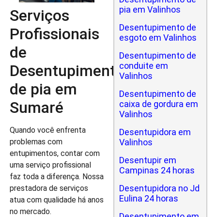
pia em Valinhos
Serviços
Desentupimento de
Profissionais
esgoto em Valinhos
de
Desentupimento de
conduite em
Desentupimento
Valinhos
de pia em
Desentupimento de
Sumaré
caixa de gordura em
Valinhos
Quando você enfrenta
Desentupidora em
problemas com
Valinhos
entupimentos, contar com
Desentupir em
uma serviço profissional
Campinas 24 horas
faz toda a diferença. Nossa
Desentupidora no Jd
prestadora de serviços
Eulina 24 horas
atua com qualidade há anos
no mercado.
Desentupimento em