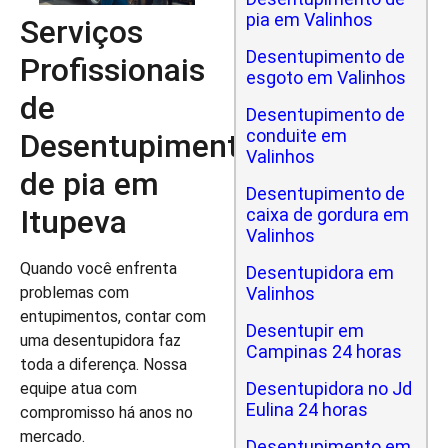
pia em Valinhos
Serviços
Desentupimento de
Profissionais
esgoto em Valinhos
de
Desentupimento de
conduite em
Desentupimento
Valinhos
de pia em
Desentupimento de
Itupeva
caixa de gordura em
Valinhos
Quando você enfrenta
Desentupidora em
problemas com
Valinhos
entupimentos, contar com
Desentupir em
uma desentupidora faz
Campinas 24 horas
toda a diferença. Nossa
Desentupidora no Jd
equipe atua com
Eulina 24 horas
compromisso há anos no
mercado.
Desentupimento em