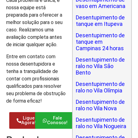
Cada problema é única, e
vaso em Americana
nossa equipe está
preparada para oferecer a
Desentupimento de
melhor solução para o seu
tanque em Itupeva
caso. Realizamos uma
Desentupimento de
avaliação completa antes
tanque em
de iniciar qualquer ação.
Campinas 24 horas
Entre em contato com
Desentupimento de
nossa desentupidora e
ralo no Vila São
tenha a tranquilidade de
Bento
contar com profissionais
Desentupimento de
qualificados para resolver
ralo no Vila Olímpia
seu problema de obstrução
de forma eficaz!
Desentupimento de
ralo no Vila Nova
Ligue
Fale
Desentupimento de
Agora!
Conosco!
ralo no Vila Nogueira
Desentupimento de