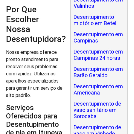
Valinhos
Por Que
Desentupimento
Escolher
mictório em Betel
Nossa
Desentupimento em
Desentupidora?
Campinas
Desentupimento em
Nossa empresa oferece
Campinas 24 horas
pronto atendimento para
resolver seus problemas
Desentupimento em
com rapidez. Utilizamos
Barão Geraldo
aparelhos especializados
Desentupimento em
para garantir um serviço de
Americana
alto padrão.
Desentupimento de
Serviços
vaso sanitário em
Oferecidos para
Sorocaba
Desentupimento
Desentupimento de
de pia em Itupeva
vaso em Vinhedo