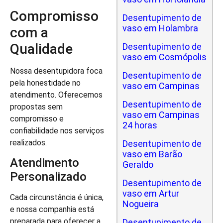
Compromisso
Desentupimento de
vaso em Holambra
com a
Qualidade
Desentupimento de
vaso em Cosmópolis
Nossa desentupidora foca
Desentupimento de
pela honestidade no
vaso em Campinas
atendimento. Oferecemos
Desentupimento de
propostas sem
vaso em Campinas
compromisso e
24 horas
confiabilidade nos serviços
realizados.
Desentupimento de
vaso em Barão
Atendimento
Geraldo
Personalizado
Desentupimento de
vaso em Artur
Cada circunstância é única,
Nogueira
e nossa companhia está
preparada para oferecer a
Desentupimento de