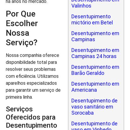
há anos no mercado.
Valinhos
Por Que
Desentupimento
Escolher
mictório em Betel
Nossa
Desentupimento em
Campinas
Serviço?
Desentupimento em
Nossa companhia oferece
Campinas 24 horas
disponibilidade total para
Desentupimento em
resolver seus problemas
Barão Geraldo
com eficiência. Utilizamos
aparelhos especializados
Desentupimento em
Americana
para garantir um serviço de
primeira linha.
Desentupimento de
vaso sanitário em
Serviços
Sorocaba
Oferecidos para
Desentupimento de
Desentupimento
vaso em Vinhedo