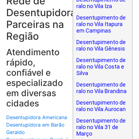
Rede de
ralo no Vila Iza
Desentupidoras
Desentupimento de
Parceiras na
ralo no Vila Itapura
em Campinas
Região
Desentupimento de
ralo no Vila Gênesis
Atendimento
Desentupimento de
rápido,
ralo no Vila Costa e
confiável e
Silva
especializado
Desentupimento de
em diversas
ralo no Vila Brandina
cidades
Desentupimento de
ralo no Vila Aurocan
Desentupidora Americana
Desentupimento de
Desentupidora em Barão
ralo no Vila 31 de
Geraldo
Março