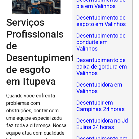
pia em Valinhos
Desentupimento de
Serviços
esgoto em Valinhos
Profissionais
Desentupimento de
conduite em
de
Valinhos
Desentupimento
Desentupimento de
caixa de gordura em
de esgoto
Valinhos
em Itupeva
Desentupidora em
Valinhos
Quando você enfrenta
Desentupir em
problemas com
Campinas 24 horas
obstruções, contar com
uma equipe especializada
Desentupidora no Jd
faz toda a diferença. Nossa
Eulina 24 horas
equipe atua com qualidade
Desentupimento em