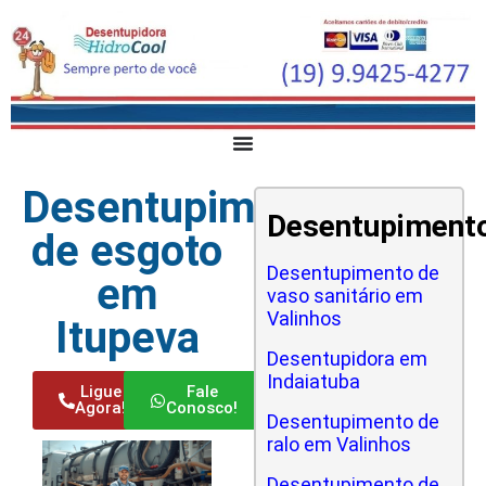
Desentupimento
Desentupiment
de esgoto
Desentupimento de
em
vaso sanitário em
Valinhos
Itupeva
Desentupidora em
Indaiatuba
Ligue
Fale
Agora!
Conosco!
Desentupimento de
ralo em Valinhos
Desentupimento de