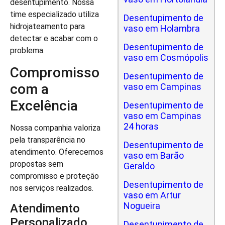
desentupimento. Nossa
time especializado utiliza
Desentupimento de
hidrojateamento para
vaso em Holambra
detectar e acabar com o
Desentupimento de
problema.
vaso em Cosmópolis
Compromisso
Desentupimento de
com a
vaso em Campinas
Excelência
Desentupimento de
vaso em Campinas
24 horas
Nossa companhia valoriza
pela transparência no
Desentupimento de
atendimento. Oferecemos
vaso em Barão
propostas sem
Geraldo
compromisso e proteção
Desentupimento de
nos serviços realizados.
vaso em Artur
Nogueira
Atendimento
Personalizado
Desentupimento de