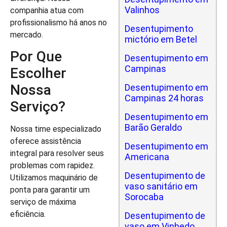
Valinhos
companhia atua com
profissionalismo há anos no
Desentupimento
mercado.
mictório em Betel
Por Que
Desentupimento em
Campinas
Escolher
Nossa
Desentupimento em
Campinas 24 horas
Serviço?
Desentupimento em
Barão Geraldo
Nossa time especializado
oferece assistência
Desentupimento em
integral para resolver seus
Americana
problemas com rapidez.
Desentupimento de
Utilizamos maquinário de
vaso sanitário em
ponta para garantir um
Sorocaba
serviço de máxima
eficiência.
Desentupimento de
vaso em Vinhedo