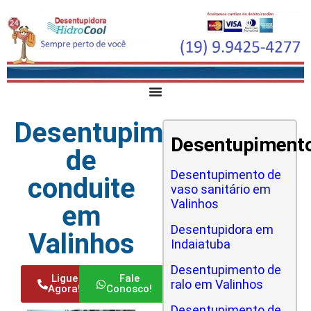
Desentupimento
Desentupiment
de
Desentupimento de
conduite
vaso sanitário em
Valinhos
em
Desentupidora em
Valinhos
Indaiatuba
Desentupimento de
Ligue
Fale
ralo em Valinhos
Agora!
Conosco!
Desentupimento de