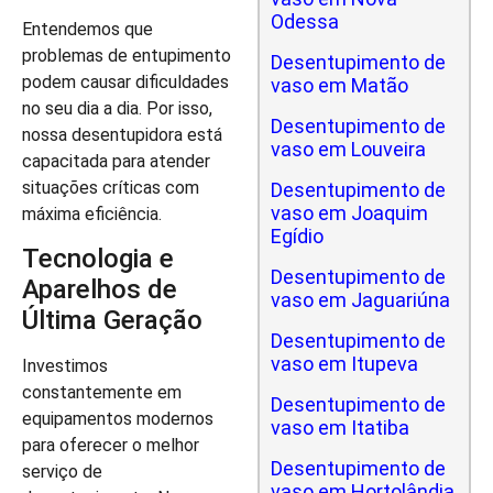
Odessa
Entendemos que
problemas de entupimento
Desentupimento de
podem causar dificuldades
vaso em Matão
no seu dia a dia. Por isso,
Desentupimento de
nossa desentupidora está
vaso em Louveira
capacitada para atender
situações críticas com
Desentupimento de
vaso em Joaquim
máxima eficiência.
Egídio
Tecnologia e
Desentupimento de
Aparelhos de
vaso em Jaguariúna
Última Geração
Desentupimento de
vaso em Itupeva
Investimos
constantemente em
Desentupimento de
equipamentos modernos
vaso em Itatiba
para oferecer o melhor
Desentupimento de
serviço de
vaso em Hortolândia