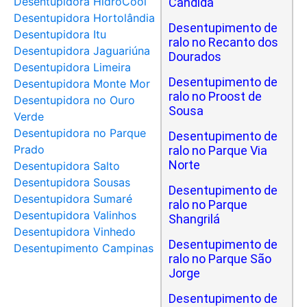
Desentupidora HidroCool
Cândida
Desentupidora Hortolândia
Desentupimento de
Desentupidora Itu
ralo no Recanto dos
Desentupidora Jaguariúna
Dourados
Desentupidora Limeira
Desentupimento de
Desentupidora Monte Mor
ralo no Proost de
Desentupidora no Ouro
Sousa
Verde
Desentupidora no Parque
Desentupimento de
Prado
ralo no Parque Via
Norte
Desentupidora Salto
Desentupidora Sousas
Desentupimento de
Desentupidora Sumaré
ralo no Parque
Desentupidora Valinhos
Shangrilá
Desentupidora Vinhedo
Desentupimento de
Desentupimento Campinas
ralo no Parque São
Jorge
Desentupimento de