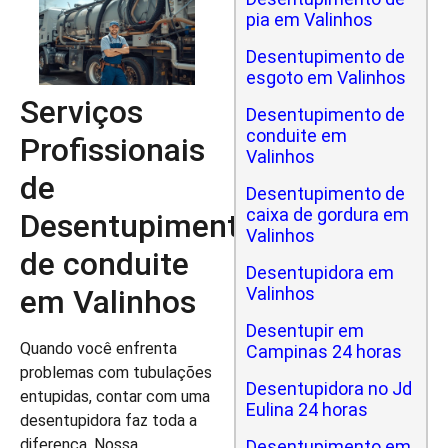
pia em Valinhos
Desentupimento de
esgoto em Valinhos
Serviços
Desentupimento de
conduite em
Profissionais
Valinhos
de
Desentupimento de
caixa de gordura em
Desentupimento
Valinhos
de conduite
Desentupidora em
em Valinhos
Valinhos
Desentupir em
Quando você enfrenta
Campinas 24 horas
problemas com tubulações
Desentupidora no Jd
entupidas, contar com uma
Eulina 24 horas
desentupidora faz toda a
diferença. Nossa
Desentupimento em