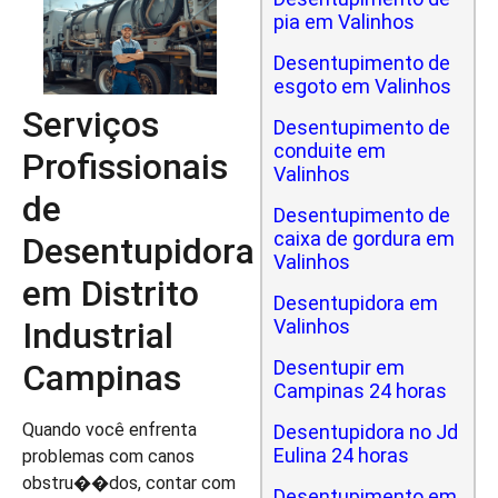
pia em Valinhos
Desentupimento de
esgoto em Valinhos
Serviços
Desentupimento de
conduite em
Profissionais
Valinhos
de
Desentupimento de
caixa de gordura em
Desentupidora
Valinhos
em Distrito
Desentupidora em
Industrial
Valinhos
Desentupir em
Campinas
Campinas 24 horas
Quando você enfrenta
Desentupidora no Jd
Eulina 24 horas
problemas com canos
obstru��dos, contar com
Desentupimento em