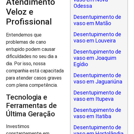
Atendimento
Odessa
Veloz e
Desentupimento de
Profissional
vaso em Matão
Desentupimento de
Entendemos que
vaso em Louveira
problemas de cano
entupido podem causar
Desentupimento de
dificuldades no seu dia a
vaso em Joaquim
dia. Por isso, nossa
Egídio
companhia está capacitada
Desentupimento de
para atender casos graves
vaso em Jaguariúna
com plena competência.
Desentupimento de
Tecnologia e
vaso em Itupeva
Ferramentas de
Desentupimento de
Última Geração
vaso em Itatiba
Investimos
Desentupimento de
vaso em Hortolândia
constantemente em