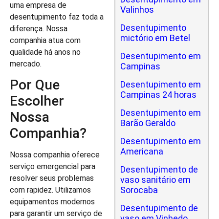
uma empresa de
Valinhos
desentupimento faz toda a
Desentupimento
diferença. Nossa
mictório em Betel
companhia atua com
qualidade há anos no
Desentupimento em
mercado.
Campinas
Por Que
Desentupimento em
Campinas 24 horas
Escolher
Desentupimento em
Nossa
Barão Geraldo
Companhia?
Desentupimento em
Americana
Nossa companhia oferece
serviço emergencial para
Desentupimento de
resolver seus problemas
vaso sanitário em
Sorocaba
com rapidez. Utilizamos
equipamentos modernos
Desentupimento de
para garantir um serviço de
vaso em Vinhedo