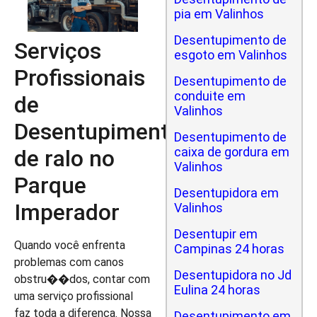
pia em Valinhos
Desentupimento de
Serviços
esgoto em Valinhos
Profissionais
Desentupimento de
conduite em
de
Valinhos
Desentupimento
Desentupimento de
caixa de gordura em
de ralo no
Valinhos
Parque
Desentupidora em
Imperador
Valinhos
Desentupir em
Quando você enfrenta
Campinas 24 horas
problemas com canos
Desentupidora no Jd
obstru��dos, contar com
Eulina 24 horas
uma serviço profissional
faz toda a diferença. Nossa
Desentupimento em