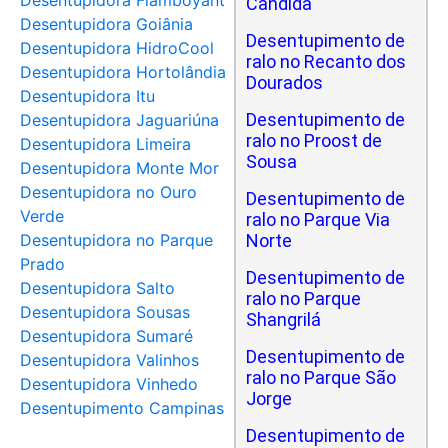
Desentupidora Flamboyant
Cândida
Desentupidora Goiânia
Desentupimento de
Desentupidora HidroCool
ralo no Recanto dos
Desentupidora Hortolândia
Dourados
Desentupidora Itu
Desentupimento de
Desentupidora Jaguariúna
ralo no Proost de
Desentupidora Limeira
Sousa
Desentupidora Monte Mor
Desentupidora no Ouro
Desentupimento de
Verde
ralo no Parque Via
Desentupidora no Parque
Norte
Prado
Desentupimento de
Desentupidora Salto
ralo no Parque
Desentupidora Sousas
Shangrilá
Desentupidora Sumaré
Desentupimento de
Desentupidora Valinhos
ralo no Parque São
Desentupidora Vinhedo
Jorge
Desentupimento Campinas
Desentupimento de