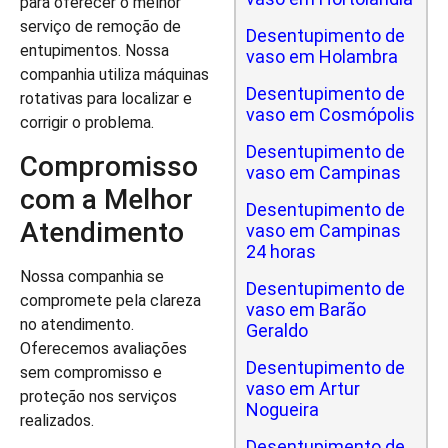
para oferecer o melhor
serviço de remoção de
Desentupimento de
entupimentos. Nossa
vaso em Holambra
companhia utiliza máquinas
Desentupimento de
rotativas para localizar e
vaso em Cosmópolis
corrigir o problema.
Desentupimento de
Compromisso
vaso em Campinas
com a Melhor
Desentupimento de
Atendimento
vaso em Campinas
24 horas
Nossa companhia se
Desentupimento de
compromete pela clareza
vaso em Barão
no atendimento.
Geraldo
Oferecemos avaliações
Desentupimento de
sem compromisso e
vaso em Artur
proteção nos serviços
Nogueira
realizados.
Desentupimento de