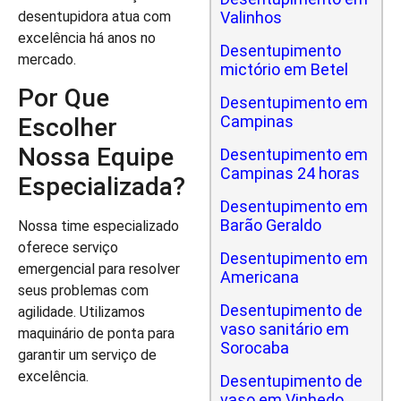
desentupidora atua com
Valinhos
excelência há anos no
Desentupimento
mercado.
mictório em Betel
Por Que
Desentupimento em
Campinas
Escolher
Nossa Equipe
Desentupimento em
Campinas 24 horas
Especializada?
Desentupimento em
Barão Geraldo
Nossa time especializado
oferece serviço
Desentupimento em
emergencial para resolver
Americana
seus problemas com
Desentupimento de
agilidade. Utilizamos
vaso sanitário em
maquinário de ponta para
Sorocaba
garantir um serviço de
excelência.
Desentupimento de
vaso em Vinhedo