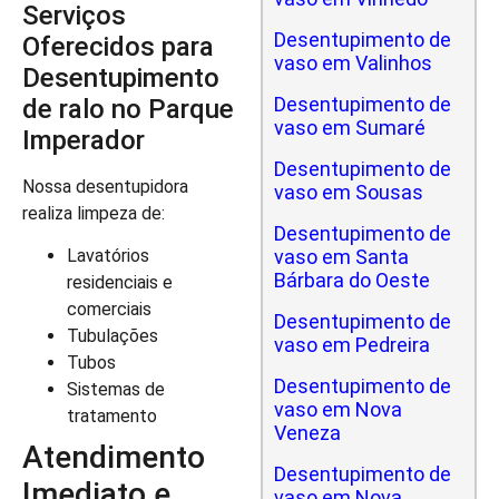
Serviços
Desentupimento de
Oferecidos para
vaso em Valinhos
Desentupimento
Desentupimento de
de ralo no Parque
vaso em Sumaré
Imperador
Desentupimento de
Nossa desentupidora
vaso em Sousas
realiza limpeza de:
Desentupimento de
vaso em Santa
Lavatórios
Bárbara do Oeste
residenciais e
comerciais
Desentupimento de
Tubulações
vaso em Pedreira
Tubos
Desentupimento de
Sistemas de
vaso em Nova
tratamento
Veneza
Atendimento
Desentupimento de
Imediato e
vaso em Nova