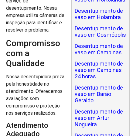
serviço de
desentupimento. Nossa
Desentupimento de
empresa utiliza câmeras de
vaso em Holambra
inspeção para identificar e
Desentupimento de
resolver o problema.
vaso em Cosmópolis
Compromisso
Desentupimento de
com a
vaso em Campinas
Qualidade
Desentupimento de
vaso em Campinas
24 horas
Nossa desentupidora preza
pela honestidade no
Desentupimento de
atendimento. Oferecemos
vaso em Barão
avaliações sem
Geraldo
compromisso e proteção
Desentupimento de
nos serviços realizados.
vaso em Artur
Nogueira
Atendimento
Adequado
Desentupimento de