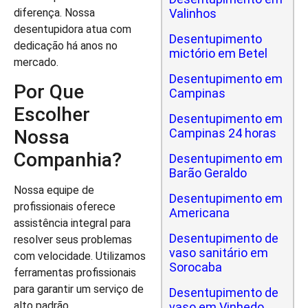
diferença. Nossa
Valinhos
desentupidora atua com
Desentupimento
dedicação há anos no
mictório em Betel
mercado.
Desentupimento em
Por Que
Campinas
Escolher
Desentupimento em
Campinas 24 horas
Nossa
Companhia?
Desentupimento em
Barão Geraldo
Nossa equipe de
Desentupimento em
profissionais oferece
Americana
assistência integral para
Desentupimento de
resolver seus problemas
vaso sanitário em
com velocidade. Utilizamos
Sorocaba
ferramentas profissionais
para garantir um serviço de
Desentupimento de
alto padrão.
vaso em Vinhedo