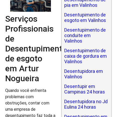
pia em Valinhos
Desentupimento de
Serviços
esgoto em Valinhos
Profissionais
Desentupimento de
conduite em
de
Valinhos
Desentupimento
Desentupimento de
caixa de gordura em
de esgoto
Valinhos
em Artur
Desentupidora em
Nogueira
Valinhos
Desentupir em
Quando você enfrenta
Campinas 24 horas
problemas com
Desentupidora no Jd
obstruções, contar com
Eulina 24 horas
uma empresa de
desentupimento faz toda a
Desentupimento em