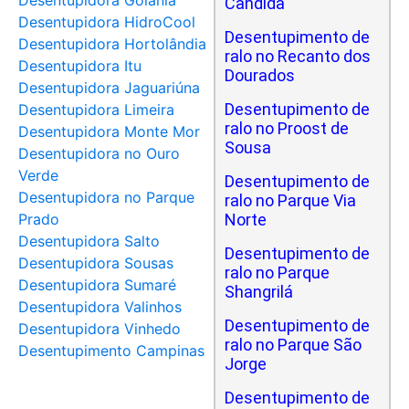
Desentupidora Goiânia
Cândida
Desentupidora HidroCool
Desentupimento de
Desentupidora Hortolândia
ralo no Recanto dos
Desentupidora Itu
Dourados
Desentupidora Jaguariúna
Desentupimento de
Desentupidora Limeira
ralo no Proost de
Desentupidora Monte Mor
Sousa
Desentupidora no Ouro
Verde
Desentupimento de
Desentupidora no Parque
ralo no Parque Via
Prado
Norte
Desentupidora Salto
Desentupimento de
Desentupidora Sousas
ralo no Parque
Desentupidora Sumaré
Shangrilá
Desentupidora Valinhos
Desentupimento de
Desentupidora Vinhedo
ralo no Parque São
Desentupimento Campinas
Jorge
Desentupimento de