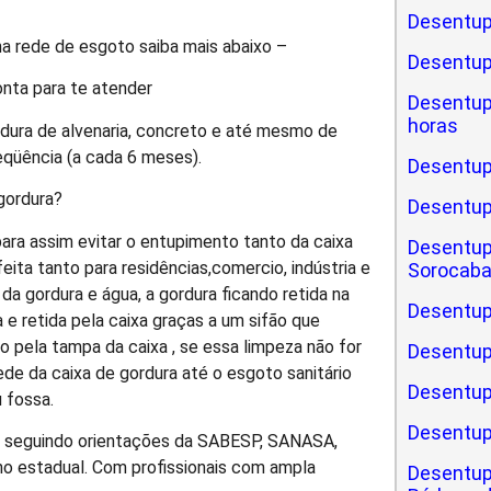
Desentup
a rede de esgoto saiba mais abaixo –
Desentu
nta para te atender
Desentu
horas
rdura de alvenaria, concreto e até mesmo de
eqüência (a cada 6 meses).
Desentup
gordura?
Desentu
ara assim evitar o entupimento tanto da caixa
Desentup
ita tanto para residências,comercio, indústria e
Sorocab
 gordura e água, a gordura ficando retida na
Desentup
e retida pela caixa graças a um sifão que
o pela tampa da caixa , se essa limpeza não for
Desentup
de da caixa de gordura até o esgoto sanitário
Desentup
 fossa.
Desentup
e seguindo orientações da SABESP, SANASA,
no estadual. Com profissionais com ampla
Desentup