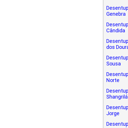
Desentup
Genebra
Desentup
Cândida
Desentup
dos Dour
Desentup
Sousa
Desentup
Norte
Desentup
Shangrilá
Desentup
Jorge
Desentup