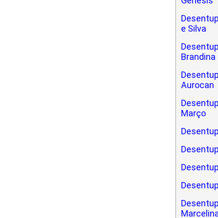
Gênesis
Desentup
e Silva
Desentupi
Brandina
Desentupi
Aurocan
Desentupi
Março
Desentup
Desentup
Desentup
Desentup
Desentup
Marcelin