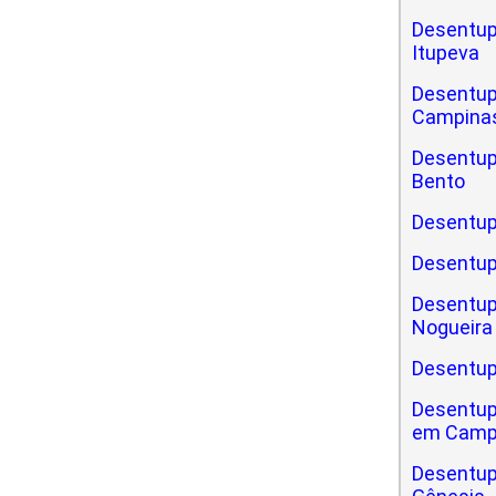
Desentup
Itupeva
Desentup
Campinas
Desentupi
Bento
Desentupi
Desentup
Desentupi
Nogueira
Desentupi
Desentupi
em Camp
Desentupi