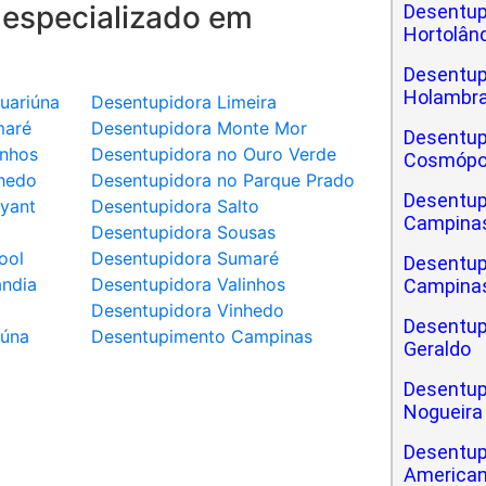
 especializado em
Desentup
Hortolân
Desentup
Holambr
uariúna
Desentupidora Limeira
maré
Desentupidora Monte Mor
Desentup
inhos
Desentupidora no Ouro Verde
Cosmópo
hedo
Desentupidora no Parque Prado
Desentup
yant
Desentupidora Salto
Campina
a
Desentupidora Sousas
ool
Desentupidora Sumaré
Desentup
ândia
Desentupidora Valinhos
Campinas
Desentupidora Vinhedo
Desentup
iúna
Desentupimento Campinas
Geraldo
Desentup
Nogueira
Desentup
America