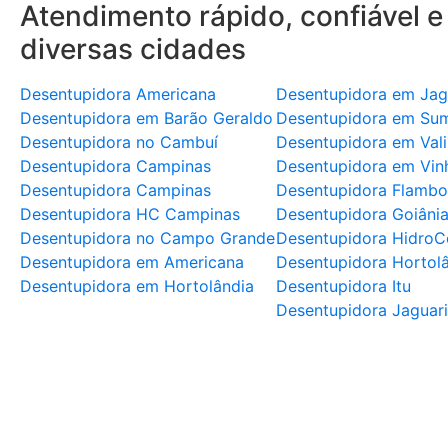
Atendimento rápido, confiável e
diversas cidades
Desentupidora Americana
Desentupidora em Jag
Desentupidora em Barão Geraldo
Desentupidora em Su
Desentupidora no Cambuí
Desentupidora em Val
Desentupidora Campinas
Desentupidora em Vin
Desentupidora Campinas
Desentupidora Flambo
Desentupidora HC Campinas
Desentupidora Goiâni
Desentupidora no Campo Grande
Desentupidora HidroC
Desentupidora em Americana
Desentupidora Hortol
Desentupidora em Hortolândia
Desentupidora Itu
Desentupidora Jaguar