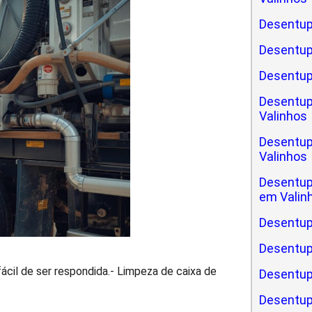
Desentup
Desentup
Desentup
Desentup
Valinhos
Desentup
Valinhos
Desentup
em Valin
Desentup
Desentup
cil de ser respondida.- Limpeza de caixa de
Desentupi
Desentup