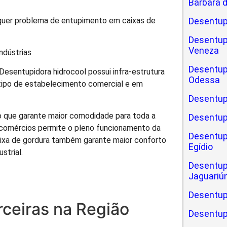
Bárbara 
Desentup
quer problema de entupimento em caixas de
Desentup
Veneza
ndústrias
Desentup
esentupidora hidrocool possui infra-estrutura
Odessa
 tipo de estabelecimento comercial e em
Desentup
o que garante maior comodidade para toda a
Desentup
Em comércios permite o pleno funcionamento da
Desentup
caixa de gordura também garante maior conforto
Egídio
strial.
Desentup
Jaguariú
Desentup
ceiras na Região
Desentup