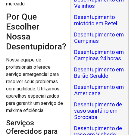
mercado.
Valinhos
Por Que
Desentupimento
mictório em Betel
Escolher
Desentupimento em
Nossa
Campinas
Desentupidora?
Desentupimento em
Campinas 24 horas
Nossa equipe de
profissionais oferece
Desentupimento em
serviço emergencial para
Barão Geraldo
resolver seus problemas
Desentupimento em
com agilidade. Utilizamos
Americana
aparelhos especializados
para garantir um serviço de
Desentupimento de
vaso sanitário em
máxima eficiência.
Sorocaba
Serviços
Desentupimento de
Oferecidos para
vaso em Vinhedo