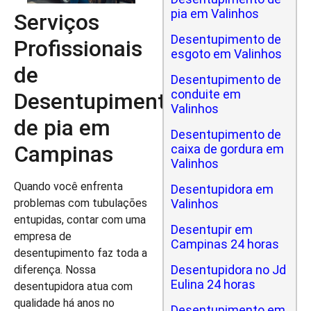
pia em Valinhos
Serviços
Desentupimento de
Profissionais
esgoto em Valinhos
de
Desentupimento de
conduite em
Desentupimento
Valinhos
de pia em
Desentupimento de
Campinas
caixa de gordura em
Valinhos
Quando você enfrenta
Desentupidora em
problemas com tubulações
Valinhos
entupidas, contar com uma
Desentupir em
empresa de
Campinas 24 horas
desentupimento faz toda a
Desentupidora no Jd
diferença. Nossa
Eulina 24 horas
desentupidora atua com
qualidade há anos no
Desentupimento em