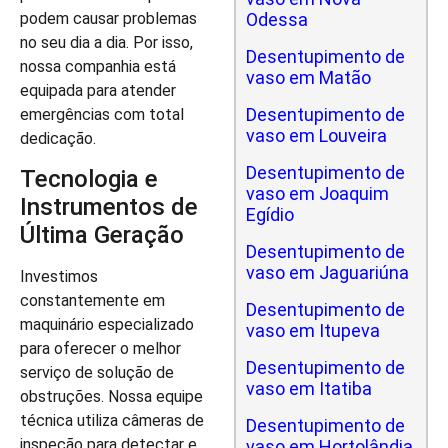
Odessa
podem causar problemas
no seu dia a dia. Por isso,
Desentupimento de
nossa companhia está
vaso em Matão
equipada para atender
Desentupimento de
emergências com total
vaso em Louveira
dedicação.
Desentupimento de
Tecnologia e
vaso em Joaquim
Instrumentos de
Egídio
Última Geração
Desentupimento de
vaso em Jaguariúna
Investimos
constantemente em
Desentupimento de
maquinário especializado
vaso em Itupeva
para oferecer o melhor
Desentupimento de
serviço de solução de
vaso em Itatiba
obstruções. Nossa equipe
técnica utiliza câmeras de
Desentupimento de
inspeção para detectar e
vaso em Hortolândia