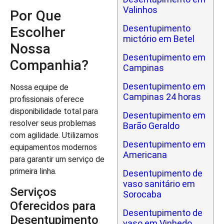
Valinhos
Por Que
Desentupimento
Escolher
mictório em Betel
Nossa
Desentupimento em
Companhia?
Campinas
Desentupimento em
Nossa equipe de
Campinas 24 horas
profissionais oferece
disponibilidade total para
Desentupimento em
resolver seus problemas
Barão Geraldo
com agilidade. Utilizamos
Desentupimento em
equipamentos modernos
Americana
para garantir um serviço de
primeira linha.
Desentupimento de
vaso sanitário em
Serviços
Sorocaba
Oferecidos para
Desentupimento de
Desentupimento
vaso em Vinhedo