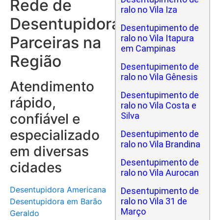
Rede de
ralo no Vila Iza
Desentupidoras
Desentupimento de
Parceiras na
ralo no Vila Itapura
em Campinas
Região
Desentupimento de
ralo no Vila Gênesis
Atendimento
Desentupimento de
rápido,
ralo no Vila Costa e
confiável e
Silva
especializado
Desentupimento de
ralo no Vila Brandina
em diversas
Desentupimento de
cidades
ralo no Vila Aurocan
Desentupidora Americana
Desentupimento de
ralo no Vila 31 de
Desentupidora em Barão
Março
Geraldo