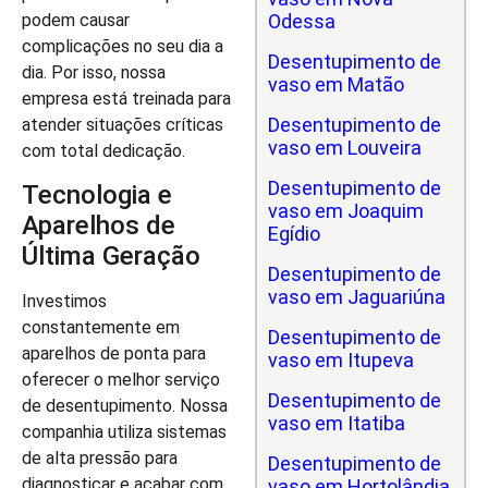
Odessa
podem causar
complicações no seu dia a
Desentupimento de
dia. Por isso, nossa
vaso em Matão
empresa está treinada para
Desentupimento de
atender situações críticas
vaso em Louveira
com total dedicação.
Desentupimento de
Tecnologia e
vaso em Joaquim
Aparelhos de
Egídio
Última Geração
Desentupimento de
vaso em Jaguariúna
Investimos
constantemente em
Desentupimento de
aparelhos de ponta para
vaso em Itupeva
oferecer o melhor serviço
Desentupimento de
de desentupimento. Nossa
vaso em Itatiba
companhia utiliza sistemas
de alta pressão para
Desentupimento de
diagnosticar e acabar com
vaso em Hortolândia