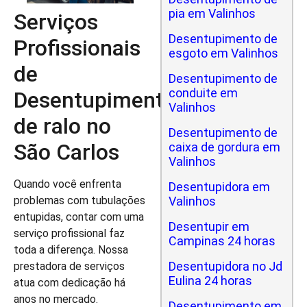
pia em Valinhos
Serviços
Desentupimento de
Profissionais
esgoto em Valinhos
de
Desentupimento de
conduite em
Desentupimento
Valinhos
de ralo no
Desentupimento de
São Carlos
caixa de gordura em
Valinhos
Quando você enfrenta
Desentupidora em
problemas com tubulações
Valinhos
entupidas, contar com uma
Desentupir em
serviço profissional faz
Campinas 24 horas
toda a diferença. Nossa
Desentupidora no Jd
prestadora de serviços
Eulina 24 horas
atua com dedicação há
anos no mercado.
Desentupimento em