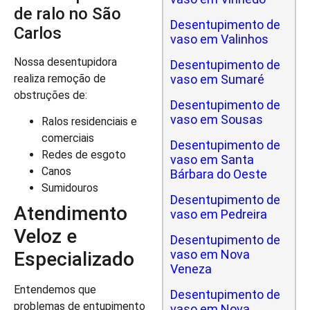
de ralo no São
Desentupimento de
Carlos
vaso em Valinhos
Nossa desentupidora
Desentupimento de
realiza remoção de
vaso em Sumaré
obstruções de:
Desentupimento de
vaso em Sousas
Ralos residenciais e
comerciais
Desentupimento de
Redes de esgoto
vaso em Santa
Canos
Bárbara do Oeste
Sumidouros
Desentupimento de
Atendimento
vaso em Pedreira
Veloz e
Desentupimento de
vaso em Nova
Especializado
Veneza
Entendemos que
Desentupimento de
problemas de entupimento
vaso em Nova