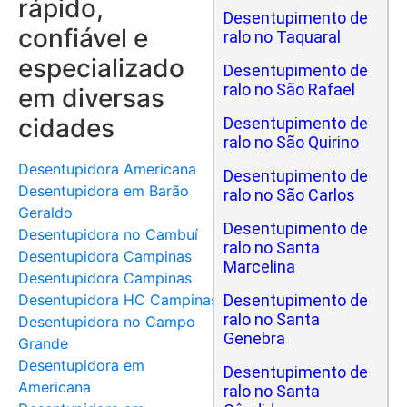
rápido,
Desentupimento de
confiável e
ralo no Taquaral
especializado
Desentupimento de
ralo no São Rafael
em diversas
cidades
Desentupimento de
ralo no São Quirino
Desentupidora Americana
Desentupimento de
Desentupidora em Barão
ralo no São Carlos
Geraldo
Desentupimento de
Desentupidora no Cambuí
ralo no Santa
Desentupidora Campinas
Marcelina
Desentupidora Campinas
Desentupidora HC Campinas
Desentupimento de
ralo no Santa
Desentupidora no Campo
Genebra
Grande
Desentupidora em
Desentupimento de
Americana
ralo no Santa