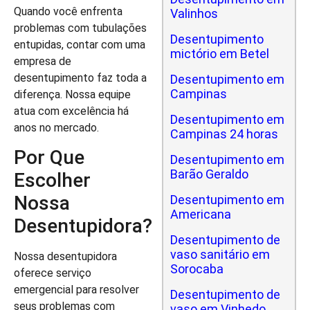
Quando você enfrenta
Valinhos
problemas com tubulações
Desentupimento
entupidas, contar com uma
mictório em Betel
empresa de
desentupimento faz toda a
Desentupimento em
Campinas
diferença. Nossa equipe
atua com excelência há
Desentupimento em
anos no mercado.
Campinas 24 horas
Por Que
Desentupimento em
Barão Geraldo
Escolher
Nossa
Desentupimento em
Americana
Desentupidora?
Desentupimento de
vaso sanitário em
Nossa desentupidora
Sorocaba
oferece serviço
emergencial para resolver
Desentupimento de
seus problemas com
vaso em Vinhedo