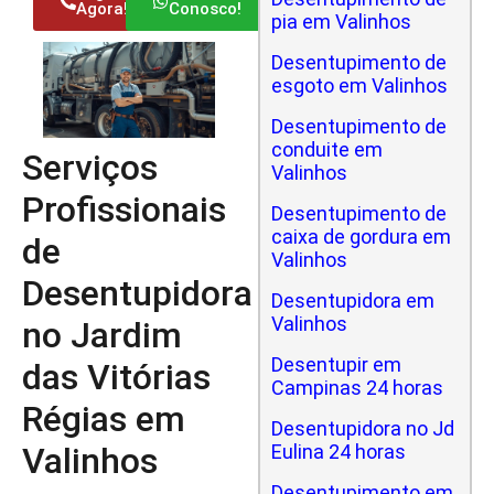
Agora!
Conosco!
pia em Valinhos
Desentupimento de
esgoto em Valinhos
Desentupimento de
conduite em
Serviços
Valinhos
Profissionais
Desentupimento de
caixa de gordura em
de
Valinhos
Desentupidora
Desentupidora em
Valinhos
no Jardim
Desentupir em
das Vitórias
Campinas 24 horas
Régias em
Desentupidora no Jd
Valinhos
Eulina 24 horas
Desentupimento em