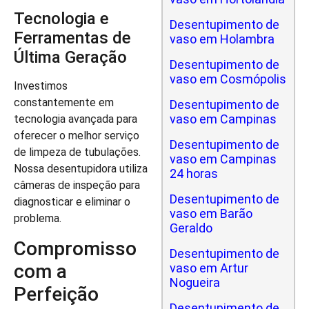
Tecnologia e
Desentupimento de
Ferramentas de
vaso em Holambra
Última Geração
Desentupimento de
vaso em Cosmópolis
Investimos
constantemente em
Desentupimento de
vaso em Campinas
tecnologia avançada para
oferecer o melhor serviço
Desentupimento de
de limpeza de tubulações.
vaso em Campinas
Nossa desentupidora utiliza
24 horas
câmeras de inspeção para
Desentupimento de
diagnosticar e eliminar o
vaso em Barão
problema.
Geraldo
Compromisso
Desentupimento de
com a
vaso em Artur
Nogueira
Perfeição
Desentupimento de