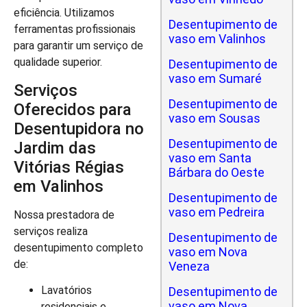
eficiência. Utilizamos
Desentupimento de
ferramentas profissionais
vaso em Valinhos
para garantir um serviço de
qualidade superior.
Desentupimento de
vaso em Sumaré
Serviços
Desentupimento de
Oferecidos para
vaso em Sousas
Desentupidora no
Desentupimento de
Jardim das
vaso em Santa
Vitórias Régias
Bárbara do Oeste
em Valinhos
Desentupimento de
vaso em Pedreira
Nossa prestadora de
serviços realiza
Desentupimento de
desentupimento completo
vaso em Nova
de:
Veneza
Lavatórios
Desentupimento de
vaso em Nova
residenciais e