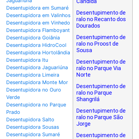
Jaguariúna
Cândida
Desentupidora em Sumaré
Desentupimento de
Desentupidora em Valinhos
ralo no Recanto dos
Desentupidora em Vinhedo
Dourados
Desentupidora Flamboyant
Desentupimento de
Desentupidora Goiânia
ralo no Proost de
Desentupidora HidroCool
Sousa
Desentupidora Hortolândia
Desentupidora Itu
Desentupimento de
Desentupidora Jaguariúna
ralo no Parque Via
Norte
Desentupidora Limeira
Desentupidora Monte Mor
Desentupimento de
Desentupidora no Ouro
ralo no Parque
Verde
Shangrilá
Desentupidora no Parque
Desentupimento de
Prado
ralo no Parque São
Desentupidora Salto
Jorge
Desentupidora Sousas
Desentupidora Sumaré
Desentupimento de