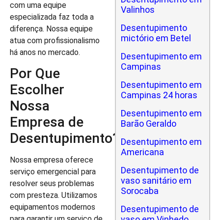
com uma equipe
Valinhos
especializada faz toda a
Desentupimento
diferença. Nossa equipe
mictório em Betel
atua com profissionalismo
há anos no mercado.
Desentupimento em
Campinas
Por Que
Desentupimento em
Escolher
Campinas 24 horas
Nossa
Desentupimento em
Empresa de
Barão Geraldo
Desentupimento?
Desentupimento em
Americana
Nossa empresa oferece
Desentupimento de
serviço emergencial para
vaso sanitário em
resolver seus problemas
Sorocaba
com presteza. Utilizamos
equipamentos modernos
Desentupimento de
vaso em Vinhedo
para garantir um serviço de