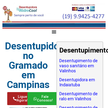
Desentupidora
Desentupiment
no
Desentupimento de
Gramado
vaso sanitário em
Valinhos
em
Desentupidora em
Campinas
Indaiatuba
Desentupimento de
Ligue
Fale
ralo em Valinhos
Agora!
Conosco!
Desentupimento de