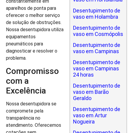
constantemente em
aparelhos de ponta para
Desentupimento de
oferecer o melhor serviço
vaso em Holambra
de solução de obstruções.
Desentupimento de
Nossa desentupidora utiliza
vaso em Cosmópolis
equipamentos
pneumáticos para
Desentupimento de
vaso em Campinas
diagnosticar e resolver o
problema.
Desentupimento de
vaso em Campinas
Compromisso
24 horas
com a
Desentupimento de
Excelência
vaso em Barão
Geraldo
Nossa desentupidora se
Desentupimento de
compromete pela
vaso em Artur
transparência no
Nogueira
atendimento. Oferecemos
cotações sem
Desentupimento de