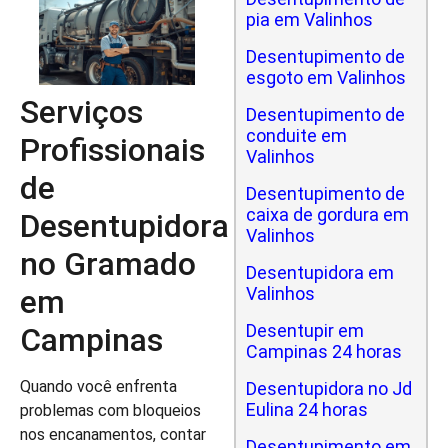
pia em Valinhos
Desentupimento de
esgoto em Valinhos
Serviços
Desentupimento de
conduite em
Profissionais
Valinhos
de
Desentupimento de
caixa de gordura em
Desentupidora
Valinhos
no Gramado
Desentupidora em
em
Valinhos
Desentupir em
Campinas
Campinas 24 horas
Quando você enfrenta
Desentupidora no Jd
Eulina 24 horas
problemas com bloqueios
nos encanamentos, contar
Desentupimento em