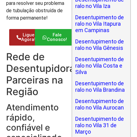
para resolver seu problema
ralo no Vila Iza
de tubulação obstruída de
Desentupimento de
forma permanente!
ralo no Vila Itapura
em Campinas
Ligue
Fale
Agora!
Conosco!
Desentupimento de
ralo no Vila Gênesis
Rede de
Desentupimento de
Desentupidoras
ralo no Vila Costa e
Silva
Parceiras na
Desentupimento de
Região
ralo no Vila Brandina
Desentupimento de
Atendimento
ralo no Vila Aurocan
rápido,
Desentupimento de
ralo no Vila 31 de
confiável e
Março