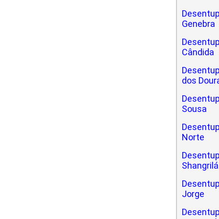
Desentup
Genebra
Desentup
Cândida
Desentup
dos Dour
Desentup
Sousa
Desentup
Norte
Desentup
Shangrilá
Desentup
Jorge
Desentup