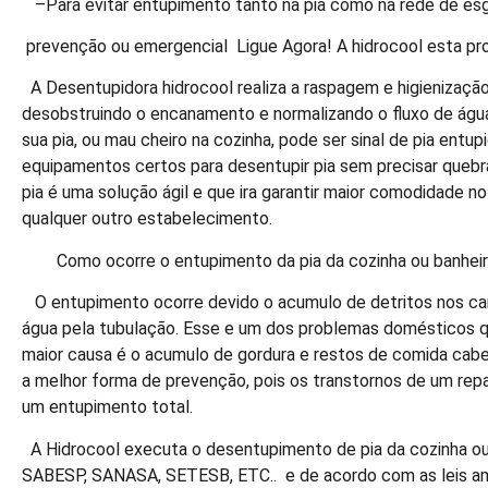
–Para evitar entupimento tanto na pia como na rede de esg
prevenção ou emergencial Ligue Agora! A hidrocool esta pro
A Desentupidora hidrocool realiza a raspagem e higienização
desobstruindo o encanamento e normalizando o fluxo de água
sua pia, ou mau cheiro na cozinha, pode ser sinal de pia entu
equipamentos certos para desentupir pia sem precisar quebra
pia é uma solução ágil e que ira garantir maior comodidade no 
qualquer outro estabelecimento.
Como ocorre o entupimento da pia da cozinha ou banhei
O entupimento ocorre devido o acumulo de detritos nos can
água pela tubulação. Esse e um dos problemas domésticos q
maior causa é o acumulo de gordura e restos de comida cabe
a melhor forma de prevenção, pois os transtornos de um rep
um entupimento total.
A Hidrocool executa o desentupimento de pia da cozinha o
SABESP, SANASA, SETESB, ETC.. e de acordo com as leis amb