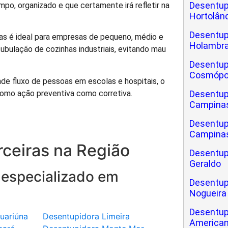
Desentup
o, organizado e que certamente irá refletir na
Hortolân
Desentup
as é ideal para empresas de pequeno, médio e
Holambr
tubulação de cozinhas industriais, evitando mau
Desentup
Cosmópo
de fluxo de pessoas em escolas e hospitais, o
omo ação preventiva como corretiva.
Desentup
Campina
Desentup
Campinas
ceiras na Região
Desentup
Geraldo
 especializado em
Desentup
Nogueira
Desentup
uariúna
Desentupidora Limeira
America