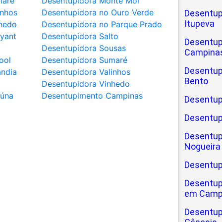
maré
Desentupidora Monte Mor
inhos
Desentupidora no Ouro Verde
Desentup
Itupeva
hedo
Desentupidora no Parque Prado
yant
Desentupidora Salto
Desentup
a
Desentupidora Sousas
Campinas
ool
Desentupidora Sumaré
Desentupi
ândia
Desentupidora Valinhos
Bento
Desentupidora Vinhedo
iúna
Desentupimento Campinas
Desentupi
Desentup
Desentupi
Nogueira
Desentupi
Desentupi
em Camp
Desentupi