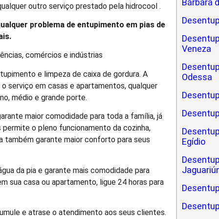
Bárbara 
lquer outro serviço prestado pela hidrocool .
Desentup
qualquer problema de entupimento em pias de
ais.
Desentup
Veneza
cias, comércios e indústrias
Desentup
upimento e limpeza de caixa de gordura. A
Odessa
r o serviço em casas e apartamentos, qualquer
Desentup
no, médio e grande porte.
Desentup
arante maior comodidade para toda a família, já
s permite o pleno funcionamento da cozinha,
Desentup
ia também garante maior conforto para seus
Egídio
Desentup
Jaguariú
água da pia e garante mais comodidade para
s em sua casa ou apartamento, ligue 24 horas para
Desentup
Desentup
umule e atrase o atendimento aos seus clientes.