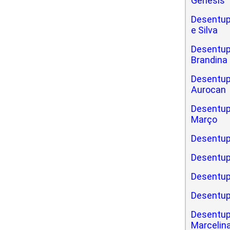
Gênesis
Desentup
e Silva
Desentupi
Brandina
Desentupi
Aurocan
Desentupi
Março
Desentup
Desentup
Desentup
Desentup
Desentup
Marcelin