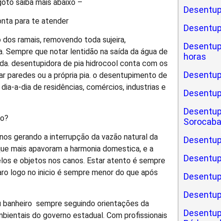
oto saiba mais abaixo –
Desentup
nta para te atender
Desentu
 dos ramais, removendo toda sujeira,
Desentu
. Sempre que notar lentidão na saída da água de
horas
pida. desentupidora de pia hidrocool conta com os
Desentup
r paredes ou a própria pia. o desentupimento de
dia-a-dia de residências, comércios, industrias e
Desentu
Desentup
ro?
Sorocab
os gerando a interrupção da vazão natural da
Desentup
ue mais apavoram a harmonia domestica, e a
Desentup
los e objetos nos canos. Estar atento é sempre
aro logo no inicio é sempre menor do que após
Desentup
Desentup
u banheiro sempre seguindo orientações da
Desentup
ientais do governo estadual. Com profissionais