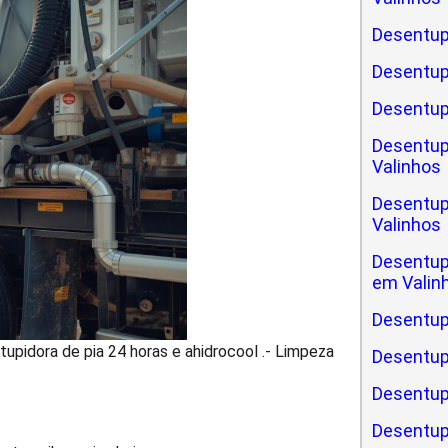
Desentup
Desentup
Desentup
Desentup
Valinhos
Desentup
Valinhos
Desentup
em Valin
Desentup
upidora de pia 24 horas e ahidrocool .- Limpeza
Desentup
Desentupi
Desentup