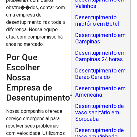
problemas com canos
Valinhos
obstru��dos, contar com
uma empresa de
Desentupimento
desentupimento faz toda a
mictório em Betel
diferença. Nossa equipe
Desentupimento em
atua com compromisso há
Campinas
anos no mercado.
Desentupimento em
Por Que
Campinas 24 horas
Escolher
Desentupimento em
Nossa
Barão Geraldo
Empresa de
Desentupimento em
Americana
Desentupimento?
Desentupimento de
Nossa companhia oferece
vaso sanitário em
Sorocaba
serviço emergencial para
resolver seus problemas
Desentupimento de
com velocidade. Utilizamos
vaso em Vinhedo