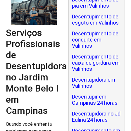
pia em Valinhos
Desentupimento de
esgoto em Valinhos
Serviços
Desentupimento de
conduite em
Profissionais
Valinhos
de
Desentupimento de
caixa de gordura em
Desentupidora
Valinhos
no Jardim
Desentupidora em
Monte Belo I
Valinhos
Desentupir em
em
Campinas 24 horas
Campinas
Desentupidora no Jd
Eulina 24 horas
Quando você enfrenta
Desentupimento em