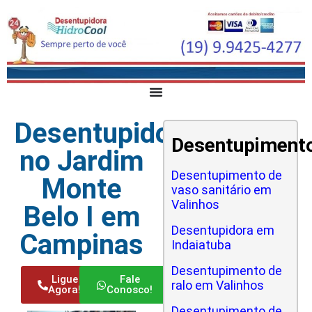
Desentupidora
Desentupiment
no Jardim
Desentupimento de
Monte
vaso sanitário em
Valinhos
Belo I em
Desentupidora em
Campinas
Indaiatuba
Desentupimento de
Ligue
Fale
ralo em Valinhos
Agora!
Conosco!
Desentupimento de