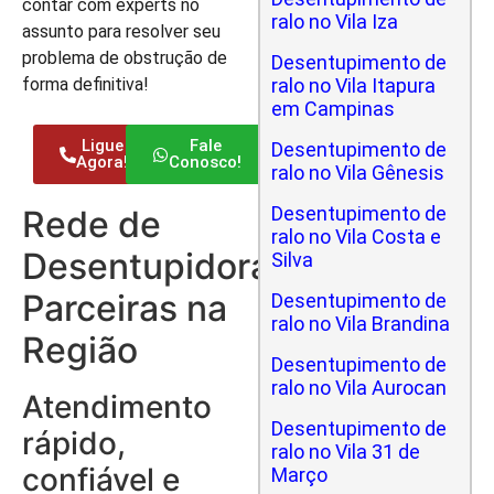
contar com experts no
ralo no Vila Iza
assunto para resolver seu
problema de obstrução de
Desentupimento de
forma definitiva!
ralo no Vila Itapura
em Campinas
Ligue
Fale
Desentupimento de
Agora!
Conosco!
ralo no Vila Gênesis
Desentupimento de
Rede de
ralo no Vila Costa e
Desentupidoras
Silva
Parceiras na
Desentupimento de
ralo no Vila Brandina
Região
Desentupimento de
ralo no Vila Aurocan
Atendimento
Desentupimento de
rápido,
ralo no Vila 31 de
confiável e
Março